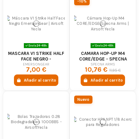
-10%
Envío 24-48h
Envío 24-48h
MASCARA V1 STRIKE HALF
CAMARA HOP-UP M4
FACE NEGRO -
CORE/EDGE - SPECNA
EMERSONGEAR
ARMS
EMERSONGEAR
SPECNA ARMS
7,00 €
10,76 €
11,95 €
Añadir al carrito
Añadir al carrito
Nuevo