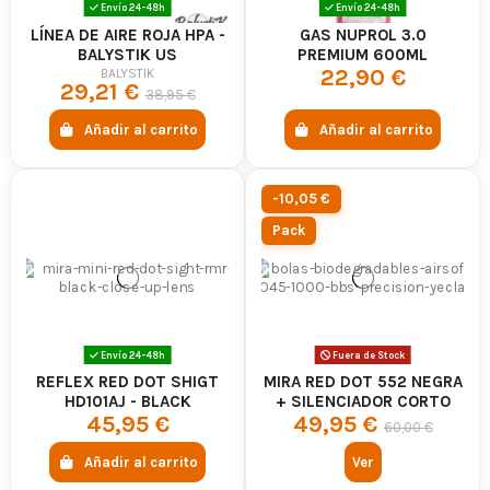
Envío 24-48h
Envío 24-48h
LÍNEA DE AIRE ROJA HPA -
GAS NUPROL 3.0
BALYSTIK US
PREMIUM 600ML
22,90 €
BALYSTIK
29,21 €
38,95 €
Añadir al carrito
Añadir al carrito
-10,05 €
Pack
Envío 24-48h
Fuera de Stock
REFLEX RED DOT SHIGT
MIRA RED DOT 552 NEGRA
HD101AJ - BLACK
+ SILENCIADOR CORTO
45,95 €
49,95 €
AIRSOFT
60,00 €
Añadir al carrito
Ver