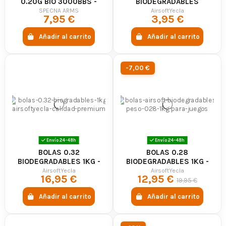
0.20G BIO 3000BBS -
BIODEGRADABLES
SPECNA ARMS
1000BBS - AIRSOFTYECLA
SPECNA ARMS
AirsoftYecla
7,95 €
3,95 €
Añadir al carrito
Añadir al carrito
-7,00 €
Envío 24-48h
Envío 24-48h
BOLAS 0.32
BOLAS 0.28
BIODEGRADABLES 1KG -
BIODEGRADABLES 1KG -
AIRSOFTYECLA
AIRSOFTYECLA
AirsoftYecla
AirsoftYecla
16,95 €
12,95 €
19,95 €
Añadir al carrito
Añadir al carrito