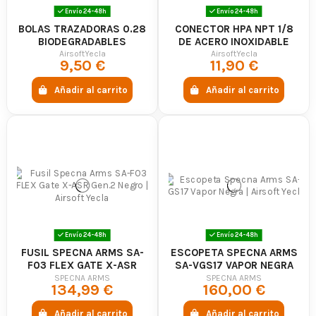
Envío 24-48h
Envío 24-48h
BOLAS TRAZADORAS 0.28
CONECTOR HPA NPT 1/8
BIODEGRADABLES
DE ACERO INOXIDABLE
1000BBS - AIRSOFTYECLA
AirsoftYecla
AirsoftYecla
9,50 €
11,90 €
Añadir al carrito
Añadir al carrito
Envío 24-48h
Envío 24-48h
FUSIL SPECNA ARMS SA-
ESCOPETA SPECNA ARMS
F03 FLEX GATE X-ASR
SA-VGS17 VAPOR NEGRA
GEN.2 NEGRO
SPECNA ARMS
SPECNA ARMS
134,99 €
160,00 €
Añadir al carrito
Añadir al carrito