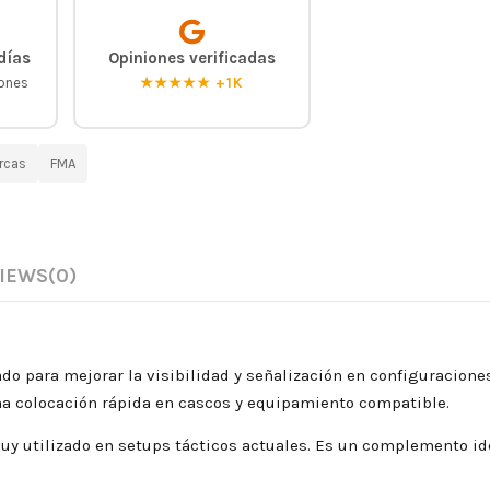
días
Opiniones verificadas
iones
★★★★★ +1K
rcas
FMA
IEWS
(0)
do para mejorar la visibilidad y señalización en configuraciones 
una colocación rápida en cascos y equipamiento compatible.
muy utilizado en setups tácticos actuales. Es un complemento i