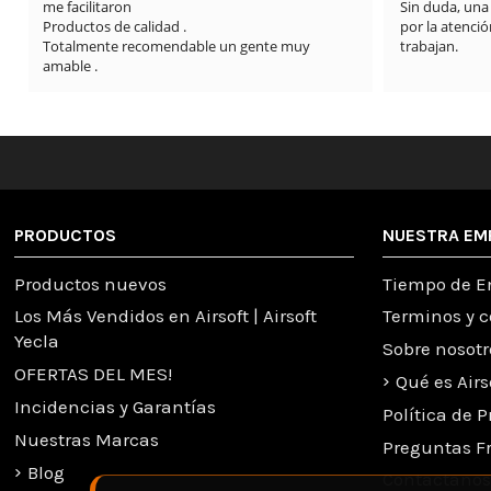
Sin duda, una tienda totalmente recomendable 
por la atención al cliente y la seriedad con la que 
y 
trabajan.
PRODUCTOS
NUESTRA EM
Productos nuevos
Tiempo de E
Los Más Vendidos en Airsoft | Airsoft
Terminos y 
Yecla
Sobre nosotr
OFERTAS DEL MES!
Qué es Airs
Incidencias y Garantías
Política de 
Nuestras Marcas
Preguntas F
Blog
Contactanos