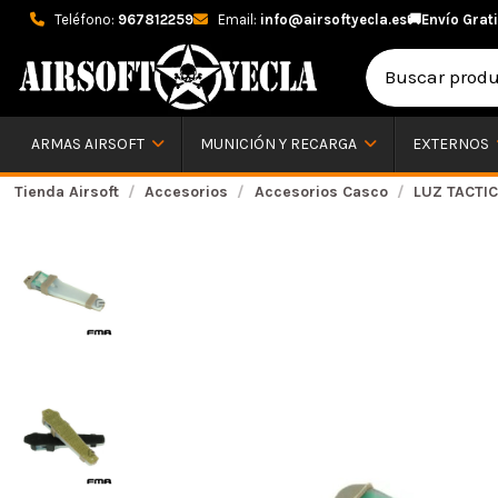
Teléfono:
967812259
Email:
info@airsoftyecla.es
🚚
Envío Grati
ARMAS AIRSOFT
MUNICIÓN Y RECARGA
EXTERNOS
Tienda Airsoft
Accesorios
Accesorios Casco
LUZ TACTI