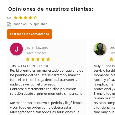
Opiniones de nuestros clientes:
4.5
Basado en 877 opiniones
Leer todos los comentarios
Leonardo Cifuentes Ortiz
Hace 3 meses
Muy buena experiencia con Airsof yecla. El 
Esto
e uno de 
servicio ha sido excelente desde el primer 
mis c
manchó 
momento. Me proporcionaron una solución 
tien
orte, 
rápida y eficaz para el problema que tenía con 
dian
la réplica, manteniendo una atención muy 
tambi
eron 
profesional y amable en todo momento.

pensarlo 
El envío fue muy rápido y además se nota que 
cuidan mucho los detalles: limpieza del arma, 
ó limpio 
revisión completa y vídeos explicando el estado 
.

y funcionamiento. La comunicación también ha 
es que 
sido muy buena durante todo el proceso.
