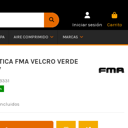
Iniciar sesión
Carrito
PA
AIRE COMPRIMIDO
MARCAS
TICA FMA VELCRO VERDE
V
B331
h
incluidos