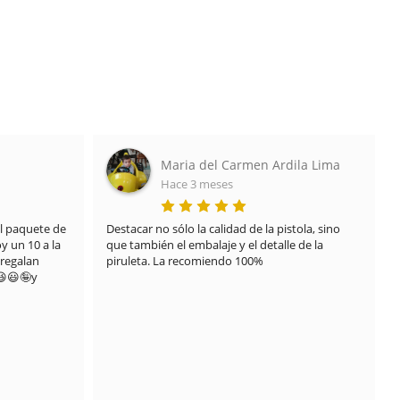
rmen Ardila Lima
Javier Lozano
Hace 7 meses
 de la pistola, sino 
TRATO EXCELENTE DE 10

el detalle de la 
Recibí el envío en un mal estado por que uno d
100%
los pedidos del paquete se derramó y manchó
todo el resto de la caja debido al transporte, 
nada que ver con el proveedor .

Contacte directamente con ellos y pusieron 
solución desde el primer momento sin pensarl
.

Me mandaron de nuevo el pedido y llegó limpi
y con todo en orden como debería estar.

Muy agradecido con todos las soluciones que 