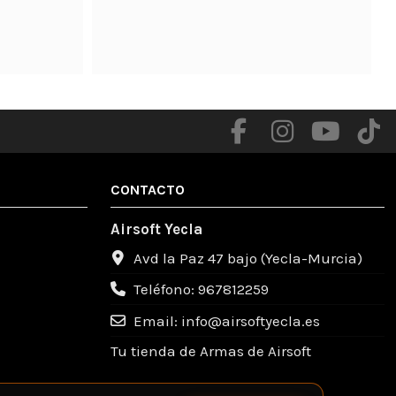
me facilitaron

Productos de calidad .

Totalmente recomendable un gente muy 
amable .
CONTACTO
Airsoft Yecla
Avd la Paz 47 bajo (Yecla-Murcia)
Teléfono: 967812259
Email: info@airsoftyecla.es
Tu tienda de Armas de Airsoft