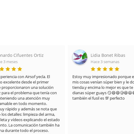
Lidia Bonet Ribas
Maria del Ca
Hace 3 semanas
Hace 3 meses
y muy impresionado porque el paquete de 
Destacar no sólo la calidad
osas venían súper bien y le doy un 10 a la 
que también el embalaje y 
da.y encima lo mejor es que te regalan 
piruleta. La recomiendo 
as súper guays 😏😄😄🥲😆😃😆😃🤪y 
én el fusil es 💯 perfecto