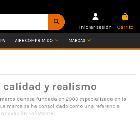
Iniciar sesión
Carrito
PA
AIRE COMPRIMIDO
MARCAS
n calidad y realismo
 marca danesa fundada en 2003 especializada en la
ad. La marca se ha consolidado como una referencia
a innovación constante.
 a entrenamientos tácticos y simulaciones militares o
rca se ha convertido en una de las opciones más