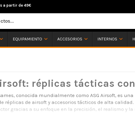
s a partir de 49€
H
EQUIPAMIENTO
ACCESORIOS
INTERNOS
rsoft: réplicas tácticas co
Games, conocida mundialmente como ASG Airsoft, es una
de réplicas de airsoft y accesorios tácticos de alta calid
ector gracias a su enfoque en la precisión, el realismo y l
la productos orientados tanto a jugadores de airsoft como
Gracias a la calidad de fabricación de sus réplicas, la ma
tre usuarios que buscan rendimiento y autenticidad.