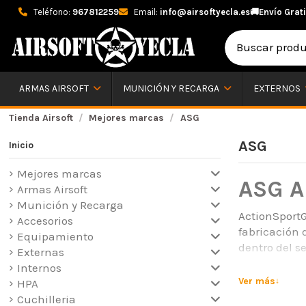
Teléfono:
967812259
Email:
info@airsoftyecla.es
🚚
Envío Grati
ARMAS AIRSOFT
MUNICIÓN Y RECARGA
EXTERNOS
Tienda Airsoft
Mejores marcas
ASG
ASG
Inicio
Mejores marcas
ASG Ai
Armas Airsoft
Munición y Recarga
ActionSport
Accesorios
fabricación 
Equipamiento
dentro del s
Externas
Internos
ASG desarrol
Ver más
HPA
policiales. 
Cuchilleria
populares en