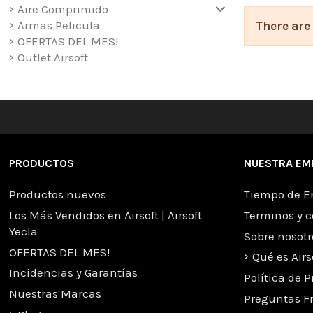
Aire Comprimido
Réplic
Armas Pelicula
There are
OFERTAS DEL MES!
El catálogo d
Outlet Airsoft
a distintos 
una experien
La marca tra
cómodo en e
Fusile
PRODUCTOS
NUESTRA EM
Los fusiles A
Productos nuevos
Tiempo de E
permiten con
Los Más Vendidos en Airsoft | Airsoft
Terminos y 
Pistola
Yecla
Sobre nosotr
OFERTAS DEL MES!
Qué es Airs
ASG también 
Incidencias y Garantías
CQB o entorn
Política de 
dentro del ai
Nuestras Marcas
Preguntas F