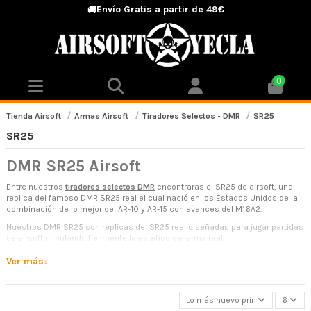
Envío Gratis a partir de 49€
🚚
0
Tienda Airsoft
Armas Airsoft
Tiradores Selectos - DMR
SR25
SR25
DMR SR25 Airsoft
Entre nuestros
tiradores selectos DMR
encontraras el SR25 de airsoft, una
replica del famoso DMR SR25 real el cual nació en los Estados Unidos de la
combinación de lo mejor del AR-10 y AR-15 con avances del M16A2.
Nuestros DMR SR25 son replicas del SR25 real diseñadas para jugar partidas
de airsoft simulando fiel mente la estética del arma real.
En nuestra tienda online podrás encontrar una gran selección de tiradores
Ver más
selectos DMR, entre los que encontraras los modelos mas fiables y
utilizadas por los jugadores de airsoft.
Características del SR25 de Airsoft
Lo más nuevo primero
6