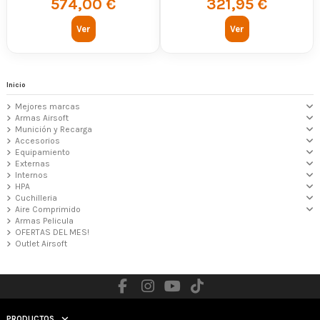
574,00 €
321,95 €
Ver
Ver
Inicio
Mejores marcas
Armas Airsoft
Munición y Recarga
Accesorios
Equipamiento
Externas
Internos
HPA
Cuchilleria
Aire Comprimido
Armas Pelicula
OFERTAS DEL MES!
Outlet Airsoft
PRODUCTOS