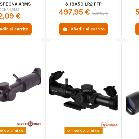
 SPECNA ARMS
3-18X50 LR2 FFP
ECNA ARMS
497,95 €
529,95 €
2,09 €
adir al carrito
Añadir al carrito
vío 2-3 días.
Envío 2-3 días.