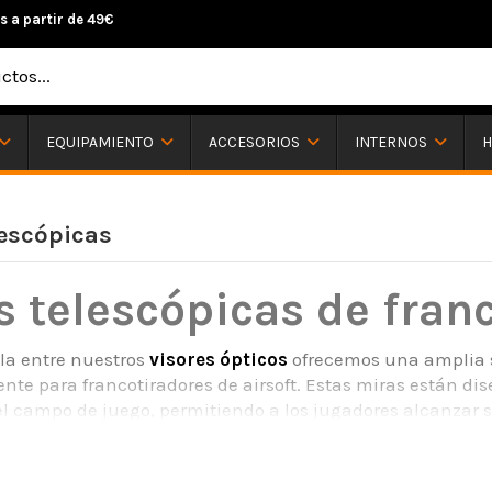
s a partir de 49€
H
EQUIPAMIENTO
ACCESORIOS
INTERNOS
lescópicas
s telescópicas de franc
cla entre nuestros
visores ópticos
ofrecemos una amplia s
nte para francotiradores de airsoft. Estas miras están d
el campo de juego, permitiendo a los jugadores alcanzar s
erísticas de las miras tele