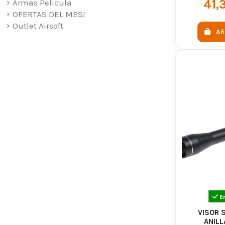
41,
Armas Pelicula
OFERTAS DEL MES!
Aumento 
Outlet Airsoft
Mejora d
Añ
Adaptabi
Mayor co
¿Cuán
El precio de
precios de e
¿Por 
nuest
Comprar en A
Productos de
E
Asesoramient
VISOR 
ANILL