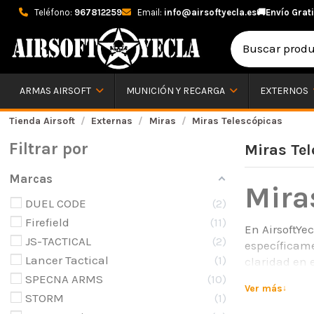
Teléfono:
967812259
Email:
info@airsoftyecla.es
🚚
Envío Grati
ARMAS AIRSOFT
MUNICIÓN Y RECARGA
EXTERNOS
Tienda Airsoft
Externas
Miras
Miras Telescópicas
Filtrar por
Miras Te
Marcas
Mira
DUEL CODE
2
Firefield
11
En AirsoftYe
JS-TACTICAL
2
específicame
Lancer Tactical
1
claridad en 
distancias.
SPECNA ARMS
10
Ver más
STORM
1
Caract