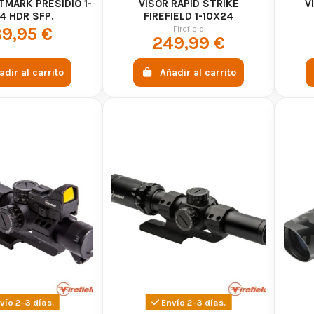
TMARK PRESIDIO 1-
VISOR RAPID STRIKE
V
4 HDR SFP.
FIREFIELD 1-10X24
Firefield
9,95 €
249,99 €
adir al carrito
Añadir al carrito
vío 2-3 días.
Envío 2-3 días.