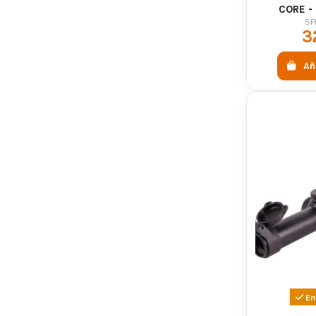
CORE -
SP
3
Añ
En