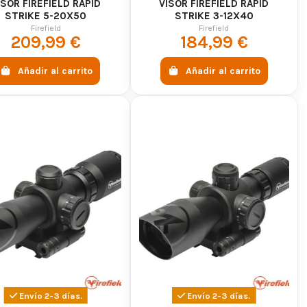
ISOR FIREFIELD RAPID
VISOR FIREFIELD RAPID
STRIKE 5-20X50
STRIKE 3-12X40
Firefield
Firefield
209,99 €
184,99 €
Añadir al carrito
Añadir al carrito
Envío 2-3 días.
Envío 2-3 días.