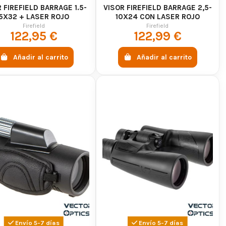
 FIREFIELD BARRAGE 1.5-
VISOR FIREFIELD BARRAGE 2,5-
5X32 + LASER ROJO
10X24 CON LASER ROJO
Firefield
Firefield
122,95 €
122,99 €
Añadir al carrito
Añadir al carrito
Envío 5-7 días
Envío 5-7 días