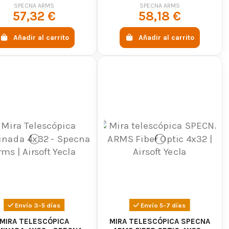
40NG - SPECNA ARMS
1.5-5X32 - SPECNA ARMS
SPECNA ARMS
SPECNA ARMS
57,32 €
58,18 €
Añadir al carrito
Añadir al carrito
airsoft
ticas para todas las necesidades. Desde miras
radores, tenemos la solución perfecta para mejorar tu
Envío 3-5 días
Envío 5-7 días
MIRA TELESCÓPICA
MIRA TELESCÓPICA SPECNA