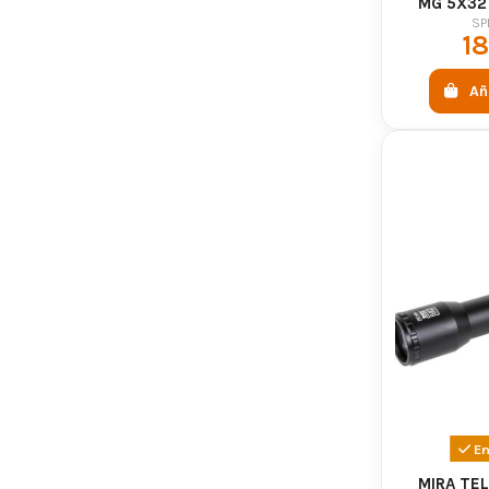
MG 5X32
SP
18
Añ
En
MIRA TE