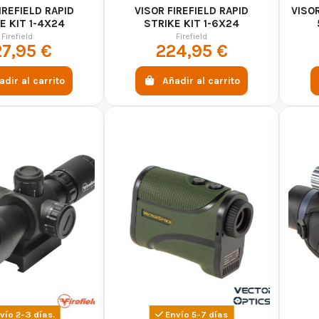
IREFIELD RAPID
VISOR FIREFIELD RAPID
VISOR
E KIT 1-4X24
STRIKE KIT 1-6X24
Firefield
Firefield
7,95 €
224,95 €
adir al carrito
Añadir al carrito
vío 2-3 días.
Envío 5-7 días