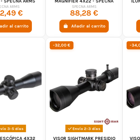
 - SPECNA ARMS
MAGNIFIER 4X22 - SPECNA
ILU
ARMS
ECNA ARMS
SPECNA ARMS
2,49 €
88,28 €
adir al carrito
Añadir al carrito
-32,00 €
-34,
vío 3-5 días
Envío 2-3 días
LESCÓPICA 4X32
VISOR SIGHTMARK PRESIDIO
VIS