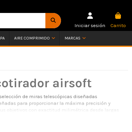
Iniciar sesión
Carrito
PA
AIRE COMPRIMIDO
MARCAS
otirador airsoft
elección de miras telescópicas diseñadas
iseñadas para proporcionar la máxima precisión y
us objetivos con exactitud milimétrica desde largas
scópicas de airsoft