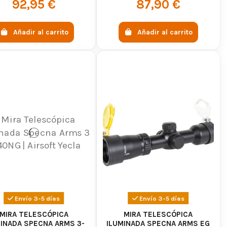
92,95 €
87,90 €
Añadir al carrito
Añadir al carrito
ft para sniper?
egún sus características y marcas. En AirsoftYecla, los
 accesibles y de alta gama para todos los presupuestos.
sniper de airsoft en
Envío 3-5 días
Envío 3-5 días
MIRA TELESCÓPICA
MIRA TELESCÓPICA
MINADA SPECNA ARMS 3-
ILUMINADA SPECNA ARMS EG