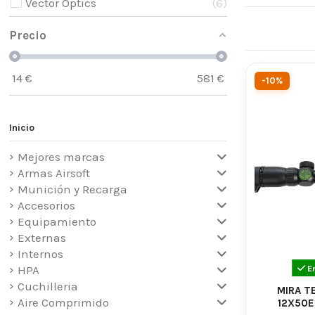
Vector Optics
6
Nuestras mir
Precio
claridad de 
3x hasta 9x 
resistencia 
14
€
581
€
-10%
Tipo d
Inicio
En nuestra t
Mejores marcas
Miras de
Armas Airsoft
Miras d
Munición y Recarga
Miras co
Accesorios
Miras co
Equipamiento
Externas
Venta
Internos
E
HPA
airsof
Cuchilleria
MIRA T
Aire Comprimido
12X50E
Las miras te