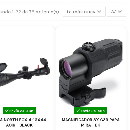
d, que ofrecen una excelente transmisión de luz y una
ando 1-32 de 78 artículo(s)
Lo más nuevo primero
32
en ser ajustables y opciones de aumento que van desde
strucción de estas miras garantiza durabilidad y
e airsoft
como:
as para francotiradores de
Envío 24-48h
Envío 24-48h
A NORTH FOX 4-16X44
MAGNIFICADOR 3X G33 PARA
AOIR - BLACK
MIRA - BK
sas ventajas, como: