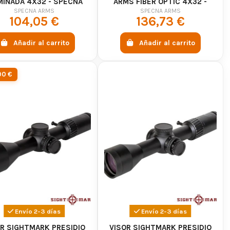
MINADA 4X32 - SPECNA
ARMS FIBER OPTIC 4X32 -
ARMS
SPECNA ARMS
SPECNA ARMS
SPECNA ARMS
104,05 €
136,73 €
Añadir al carrito
Añadir al carrito
00 €
Envío 2-3 días
Envío 2-3 días
OR SIGHTMARK PRESIDIO
VISOR SIGHTMARK PRESIDIO