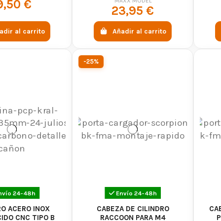
STÁNDAR
200 MM) - MAXX MODEL
(200
MAXX MODEL
9,50 €
23,95 €
adir al carrito
Añadir al carrito
-25%
nvío 24-48h
Envío 24-48h
RO ACERO INOX
CABEZA DE CILINDRO
CAB
IDO CNC TIPO B
RACCOON PARA M4
P