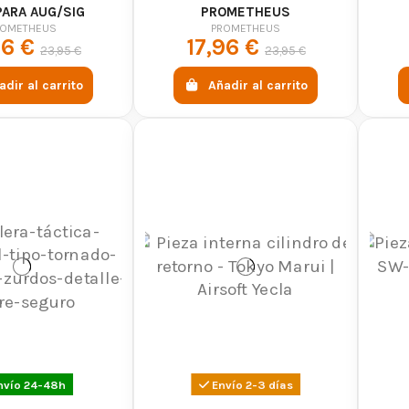
PARA AUG/SIG
PROMETHEUS
OMETHEUS
ROMETHEUS
PROMETHEUS
96 €
17,96 €
23,95 €
23,95 €
adir al carrito
Añadir al carrito
nvío 24-48h
Envío 2-3 días