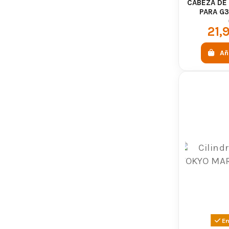
CABEZA DE 
PARA G3
G
21,
Añ
En