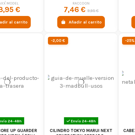
MM) - MAXX MODEL
AXX MODEL
RACCOON
3,95 €
7,46 €
9,95 €
adir al carrito
Añadir al carrito
-2,00 €
-25%
nvío 24-48h
Envío 24-48h
BORE UP GUARDER
CILINDRO TOKYO MARUI NEXT
CABE