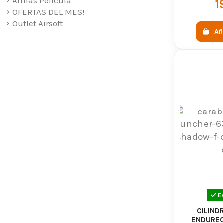
Armas Pelicula
E
1
OFERTAS DEL MES!
Outlet Airsoft
Añ
E
CILIND
ENDUREC