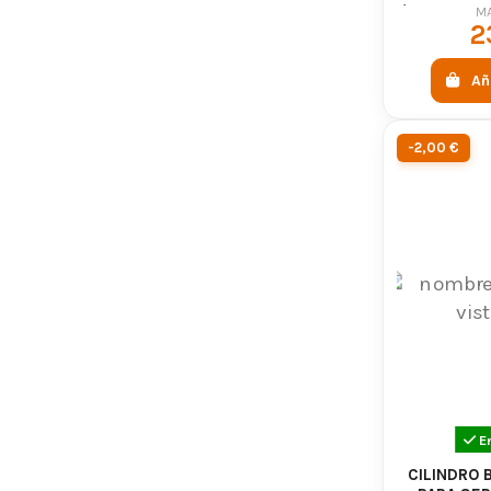
(400-450 
M
2
Añ
-2,00 €
E
CILINDRO 