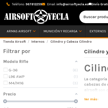
Teléfono:
967812259
Email:
info@airsoftyecla.es
🚚
Envío Grati
ARMAS AIRSOFT
MUNICIÓN Y RECARGA
EXTERNOS
Tienda Airsoft
Internos
Cilindro y Cabeza Cilindro
Filtrar por
Cilindro 
Modelo Rifle
Cilin
G-36
6
L96 AWP
1
La categoría 
M4/M16
3
cabezas de 
airsoft
son c
Precio
elegir los p
Ver más
En nuestra t