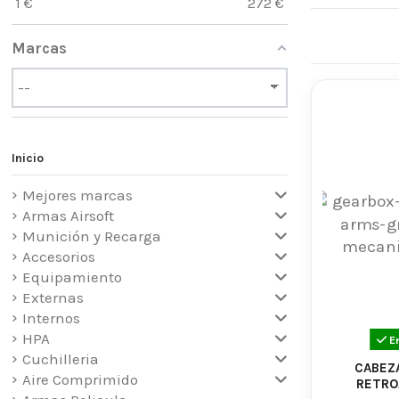
1
€
272
€
airsoft. Ofr
la bola hast
Marcas
Además, ta
potencia y e
En resumen, 
actualizacio
Inicio
Mejores marcas
Armas Airsoft
Munición y Recarga
Accesorios
Equipamiento
Externas
Internos
HPA
E
Cuchilleria
CABEZA
Aire Comprimido
RETRO