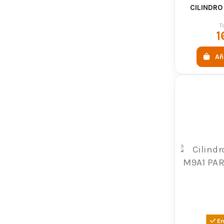
CILINDRO
T
1
Añ
En