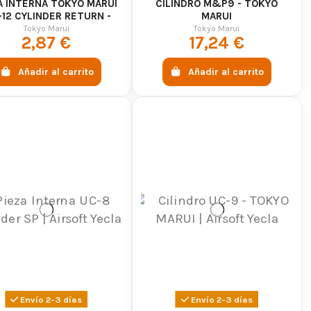
A INTERNA TOKYO MARUI
CILINDRO M&P9 - TOKYO
12 CYLINDER RETURN -
MARUI
TOKYO MARUI
Tokyo Marui
Tokyo Marui
2,87 €
17,24 €
Añadir al carrito
Añadir al carrito
Envío 2-3 días
Envío 2-3 días