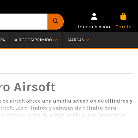
Iniciar sesión
Carrito
PA
AIRE COMPRIMIDO
MARCAS
ro Airsoft
e de airsoft ofrece una
amplia selección de cilindros y
irsoft. Los
cilindros y cabezas de cilindro para
nto de tu arma de airsoft, por lo que es importante
etivos de juego.
alidad fabricados por marcas líderes en el mercado de