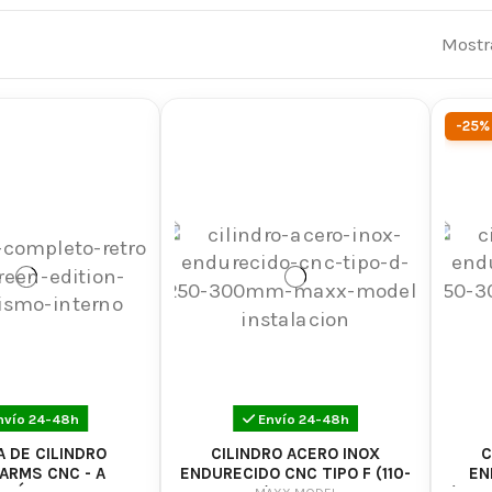
ecemos una amplia variedad de opciones, desde cilindros d
a cabezas de cilindro con juntas tóricas de alta calidad pa
Mostr
mbién ofrecemos
kits
que incluyen tanto el
cilindro
como
l rendimiento de tu réplica de airsoft de manera convenien
-25%
nuestra categoría "Cilindro y Cabeza de Cilindro" es el lu
nes necesarias para mejorar el rendimiento de tu
réplica 
nvío 24-48h
Envío 24-48h
 DE CILINDRO
CILINDRO ACERO INOX
C
ARMS CNC - A
ENDURECIDO CNC TIPO F (110-
EN