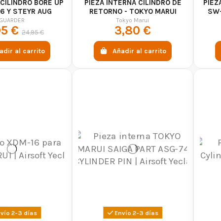
CILINDRO BORE UP
PIEZA INTERNA CILINDRO DE
PIEZ
6 Y STEYR AUG
RETORNO - TOKYO MARUI
SW-
UARDER
GUARDER
Tokyo Marui
95 €
3,80 €
24,95 €
adir al carrito
Añadir al carrito
vío 2-3 días
Envío 2-3 días