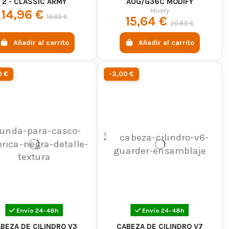
2 - CLASSIC ARMY
AUG/G36C MODIFY
Modify
14,96 €
19,95 €
15,64 €
20,85 €
Añadir al carrito
Añadir al carrito
0 €
-3,00 €
Envío 24-48h
Envío 24-48h
BEZA DE CILINDRO V3
CABEZA DE CILINDRO V7