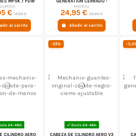
IES MP5K / PDW
GENERATION CERRADO -
MADBULL
GUARDER
MADBULL
95 €
24,95 €
14,95 €
26,95 €
adir al carrito
Añadir al carrito
-25%
-3,0
nvío 24-48h
Envío 24-48h
E CILINDRO AERO
CABEZA DE CILINDRO AERO V3
CA