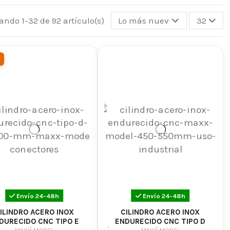
e alta potencia para aumentar la velocidad de salida de
ra mejorar la estanqueidad y reducir la pérdida de aire.
ando 1-32 de 92 artículo(s)
Lo más nuevo primero
32
 la
cabeza de cilindro
, lo que te permite optimizar la
te y efectiva.
gar perfecto para encontrar las piezas de repuesto y
de airsoft
y llevar tu juego al siguiente nivel.
Envío 24-48h
Envío 24-48h
ILINDRO ACERO INOX
CILINDRO ACERO INOX
DURECIDO CNC TIPO E
ENDURECIDO CNC TIPO D