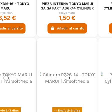
 XDM-16 - TOKYO
PIEZA INTERNA TOKYO MARUI
MARUI
SAIGA PART ASG-74 CYLINDER
CYLI
PIN - TOKYO MARUI
okyo Marui
Tokyo Marui
6,52 €
1,50 €
adir al carrito
Añadir al carrito
vío 2-3 días
Envío 2-3 días