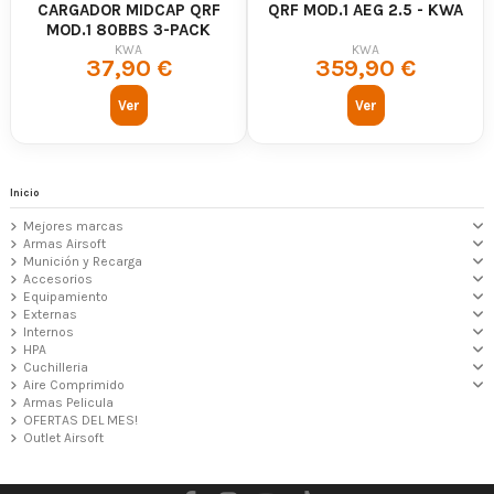
CARGADOR MIDCAP QRF
QRF MOD.1 AEG 2.5 - KWA
MOD.1 80BBS 3-PACK
KWA
KWA
KWA
37,90 €
359,90 €
Ver
Ver
Inicio
Mejores marcas
Armas Airsoft
Munición y Recarga
Accesorios
Equipamiento
Externas
Internos
HPA
Cuchilleria
Aire Comprimido
Armas Pelicula
OFERTAS DEL MES!
Outlet Airsoft