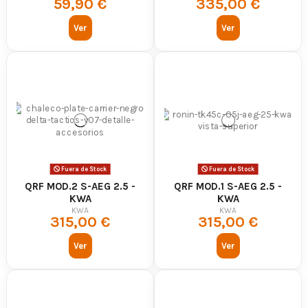
59,90 €
335,00 €
¿Dónde comprar réplicas KWA online?
En Airsoft Yecla puedes comprar réplicas KWA online con envío rápido, pago
Ver
Ver
seguro y una amplia selección de modelos preparados para diferentes
estilos de juego.
Fuera de Stock
Fuera de Stock
QRF MOD.2 S-AEG 2.5 -
QRF MOD.1 S-AEG 2.5 -
KWA
KWA
KWA
KWA
315,00 €
315,00 €
Ver
Ver