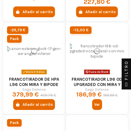
227,80 €
Añadir al carrito
Añadir al carrito
-29,79 €
-13,00 €
Pack
FILTRO
Envío 3-5 días.
Fuera de Stock
FRANCOTIRADOR DE HPA
FRANCOTIRADOR L96 OD
L96 CON MIRA Y BIPODE
UPGRADED CON MIRA Y
BIPODE - SAIGO
Saigo Defense
Saigo Defense
379,99 €
186,99 €
409,78 €
199,99 €
Añadir al carrito
Ver
Pack