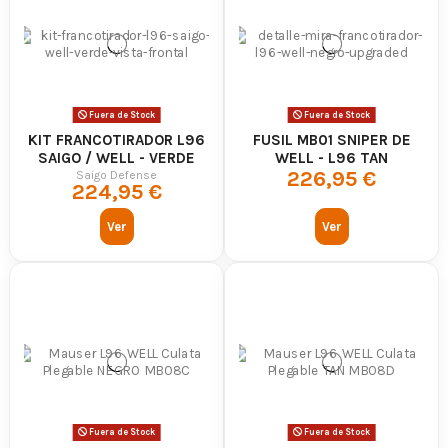
Fuera de Stock
Fuera de Stock
KIT FRANCOTIRADOR L96
FUSIL MB01 SNIPER DE
SAIGO / WELL - VERDE
WELL - L96 TAN
226,95 €
UPGRADEADO
Saigo Defense
224,95 €
Ver
Ver
Fuera de Stock
Fuera de Stock