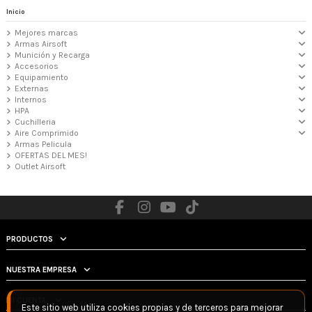
Inicio
Mejores marcas
Armas Airsoft
Munición y Recarga
Accesorios
Equipamiento
Externas
Internos
HPA
Cuchilleria
Aire Comprimido
Armas Pelicula
OFERTAS DEL MES!
Outlet Airsoft
PRODUCTOS
NUESTRA EMPRESA
MI CUENTA
Este sitio web utiliza cookies propias y de terceros para mejorar