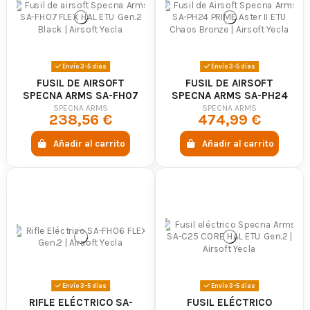
Envío 3-5 días
Envío 3-5 días
FUSIL DE AIRSOFT
FUSIL DE AIRSOFT
SPECNA ARMS SA-FH07
SPECNA ARMS SA-PH24
FLEX HAL ETU GEN.2
PRIME ASTER II ETU
SPECNA ARMS
SPECNA ARMS
238,56 €
474,99 €
BLACK
CHAOS BRONZE
Añadir al carrito
Añadir al carrito
Envío 3-5 días
Envío 3-5 días
RIFLE ELÉCTRICO SA-
FUSIL ELÉCTRICO