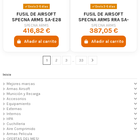
Envío 3-5 días
Envío 3-5 días
FUSIL DE AIRSOFT
FUSIL DE AIRSOFT
SPECNA ARMS SA-E28
SPECNA ARMS RRA SA-
EDGE HAL2 ETU GEN.2 -
E17 HAL2 ETU LIGHT OPS
SPECNA ARMS
SPECNA ARMS
416,82 €
387,05 €
CHAOS GREY
STOCK GEN.2 - SPECNA
ARMS
Añadir al carrito
Añadir al carrito
1
2
3
…
33
Inicio
Mejores marcas
Armas Airsoft
Munición y Recarga
Accesorios
Equipamiento
Externas
Internos
HPA
Cuchilleria
Aire Comprimido
Armas Pelicula
OFERTAS DEL MES!