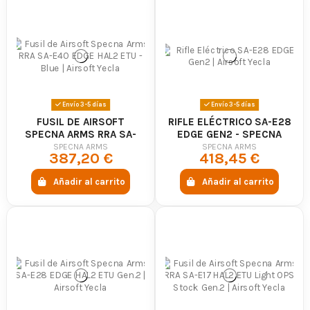
Envío 3-5 días
Envío 3-5 días
FUSIL DE AIRSOFT
RIFLE ELÉCTRICO SA-E28
SPECNA ARMS RRA SA-
EDGE GEN2 - SPECNA
E40 EDGE HAL2 ETU -
ARMS
SPECNA ARMS
SPECNA ARMS
387,20 €
418,45 €
BLUE
Añadir al carrito
Añadir al carrito