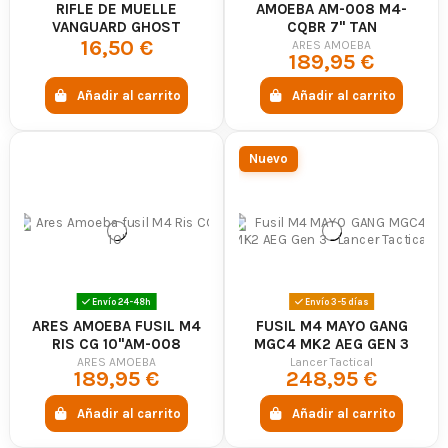
RIFLE DE MUELLE
AMOEBA AM-008 M4-
VANGUARD GHOST
CQBR 7" TAN
16,50 €
ARES AMOEBA
189,95 €
Añadir al carrito
Añadir al carrito
Nuevo
Envío 24-48h
Envío 3-5 días
ARES AMOEBA FUSIL M4
FUSIL M4 MAYO GANG
RIS CG 10"AM-008
MGC4 MK2 AEG GEN 3
NEGRO - LANCER
ARES AMOEBA
Lancer Tactical
189,95 €
248,95 €
TACTICAL
Añadir al carrito
Añadir al carrito