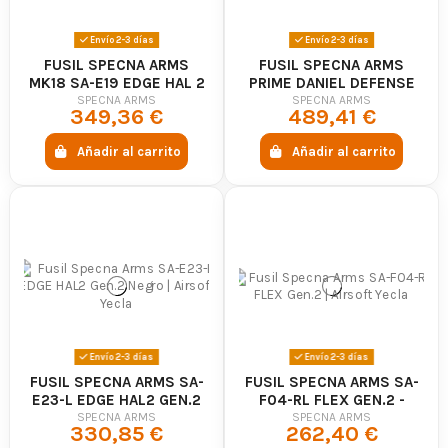
Envío 2-3 días
Envío 2-3 días
FUSIL SPECNA ARMS
FUSIL SPECNA ARMS
MK18 SA-E19 EDGE HAL 2
PRIME DANIEL DEFENSE
- SPECNA ARMS
MK18 SA-P19 - SPECNA
SPECNA ARMS
SPECNA ARMS
349,36 €
489,41 €
ARMS
Añadir al carrito
Añadir al carrito
Envío 2-3 días
Envío 2-3 días
FUSIL SPECNA ARMS SA-
FUSIL SPECNA ARMS SA-
E23-L EDGE HAL2 GEN.2
F04-RL FLEX GEN.2 -
NEGRO
SPECNA ARMS
SPECNA ARMS
SPECNA ARMS
330,85 €
262,40 €