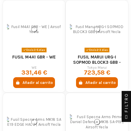
Envío 3-5 días
Envío 2-3 días
FUSIL M4A1 GBR - WE
FUSIL MARUI URG-I
SOPMOD BLOCK3 GBB -
MARUI
WE
Tokyo Marui
331,46 €
723,58 €
Añadir al carrito
Añadir al carrito
FILTRO