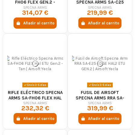
FH06 FLEX GEN.2 -
SPECNA ARMS SA-C25
SPECNA ARMS
CORE HAL ETU GEN.2 -
SPECNA ARMS
SPECNA ARMS
314,07 €
219,99 €
SPECNA ARMS
Añadir al carrito
Añadir al carrito
Envío 3-5 días
Envío 3-5 días
RIFLE ELÉCTRICO SPECNA
FUSIL DE AIRSOFT
ARMS SA-FH06 FLEX HAL
SPECNA ARMS RRA SA-
ETU GEN.2 - TAN
E25 EDGE HAL2 ETU
SPECNA ARMS
SPECNA ARMS
232,32 €
319,99 €
GEN.2 - CHAOS BRONZE
Añadir al carrito
Añadir al carrito