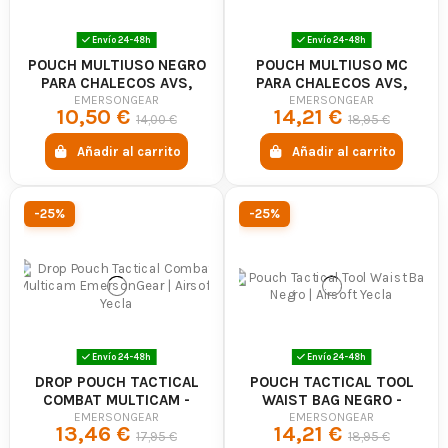
Envío 24-48h
Envío 24-48h
POUCH MULTIUSO NEGRO
POUCH MULTIUSO MC
PARA CHALECOS AVS,
PARA CHALECOS AVS,
JPC, CPC -
JPC, CPC -
EMERSONGEAR
EMERSONGEAR
10,50 €
14,21 €
EMERSONGEAR
EMERSONGEAR
14,00 €
18,95 €
Añadir al carrito
Añadir al carrito
-25%
-25%
Envío 24-48h
Envío 24-48h
DROP POUCH TACTICAL
POUCH TACTICAL TOOL
COMBAT MULTICAM -
WAIST BAG NEGRO -
EMERSONGEAR
EMERSONGEAR
EMERSONGEAR
EMERSONGEAR
13,46 €
14,21 €
17,95 €
18,95 €