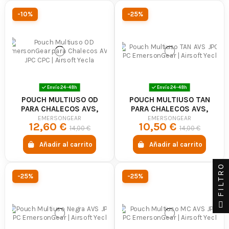
-10%
-25%
Envío 24-48h
Envío 24-48h
POUCH MULTIUSO OD
POUCH MULTIUSO TAN
PARA CHALECOS AVS,
PARA CHALECOS AVS,
JPC, CPC -
JPC, CPC -
EMERSONGEAR
EMERSONGEAR
12,60 €
10,50 €
EMERSONGEAR
EMERSONGEAR
14,00 €
14,00 €
Añadir al carrito
Añadir al carrito
FILTRO
-25%
-25%