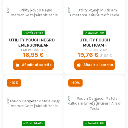
Envío 24-48h
Envío 24-48h
UTILITY POUCH NEGRO -
UTILITY POUCH
EMERSONGEAR
MULTICAM -
EMERSONGEAR
EMERSONGEAR
EMERSONGEAR
16,95 €
19,76 €
21,95 €
Añadir al carrito
Añadir al carrito
-10%
-10%
Envío 24-48h
Envío 24-48h