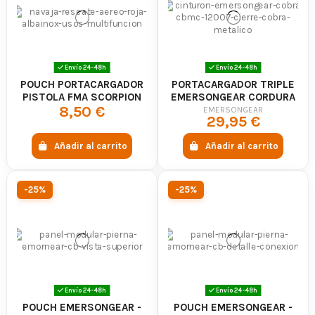
Envío 24-48h
Envío 24-48h
POUCH PORTACARGADOR
PORTACARGADOR TRIPLE
PISTOLA FMA SCORPION
EMERSONGEAR CORDURA
8,50 €
TAN
500D - MC
EMERSONGEAR
29,95 €
Añadir al carrito
Añadir al carrito
-25%
-25%
Envío 24-48h
Envío 24-48h
POUCH EMERSONGEAR -
POUCH EMERSONGEAR -