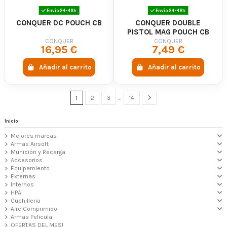
Envío 24-48h
Envío 24-48h
CONQUER DC POUCH CB
CONQUER DOUBLE
PISTOL MAG POUCH CB
CONQUER
CONQUER
16,95 €
7,49 €
Añadir al carrito
Añadir al carrito
1
2
3
…
14
Inicio
Mejores marcas
Armas Airsoft
Munición y Recarga
Accesorios
Equipamiento
Externas
Internos
HPA
Cuchilleria
Aire Comprimido
Armas Pelicula
OFERTAS DEL MES!