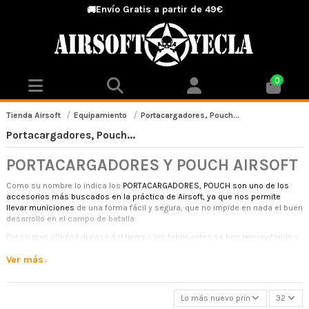
Envío Gratis a partir de 49€
🚚
0
Tienda Airsoft
Equipamiento
Portacargadores, Pouch...
Portacargadores, Pouch...
PORTACARGADORES Y POUCH AIRSOFT
Como su nombre lo indica los
PORTACARGADORES, POUCH
son uno de los
accesorios más buscados en la práctica de Airsoft, ya que nos permite
llevar
municiones
de una forma fácil y segura, que no impide en nada el buen
desarrollo en el campo de batalla.
Por su gran utilidad al paso del tiempo los fabricantes se han reinventando y
es por eso que los podemos encontrar
simples, dobles, triples, versátiles,
rígidos, elásticos y en distintos colores, siendo el favorito de la mayoría, el
Ver más
que se encuentra camuflado, en pocas palabras podemos encontrar nuestro
porta cargador para
cualquier necesidad que se, nos presente en los
campos de Airsoft.
Lo más nuevo primero
32