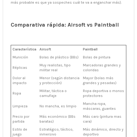
más probable es que ya sospeches cuál te va a enganchar más).
Comparativa rápida: Airsoft vs Paintball
Característica
Airsoft
Paintball
Munición
Bolas de plástico (BBs)
Bolas de pintura
Muy realistas, tipo
Marcadoras grandes y
Réplicas
militar real
coloridas
Dolor al
Menor (según distancia
Mayor (bolas más
impacto
y protección)
grandes y pesadas)
Militar, táctica o
Ropa deportiva o monos
Ropa
camuflaje
protectores
Mancha ropa,
Limpieza
No mancha, es limpio
máscaras, guantes
Precio por
Más económico (BBs
Más caro (pintura mas
partida
baratas)
cara)
Estilo de
Estratégico, táctico,
Más dinámico, directo y
juego
inmersivo
deportivo