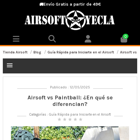
Envío Gratis a partir de 49€
🚚
0
Tienda Airsoft
Blog
Guía Rápida para Iniciarte en el Airsoft
Airsoft vs 
menu
Publicado : 12/05/2025
Airsoft vs Paintball: ¿En qué se
diferencian?
Categorías :
Guía Rápida para Iniciarte en el Airsoft
star
star
star
star
star