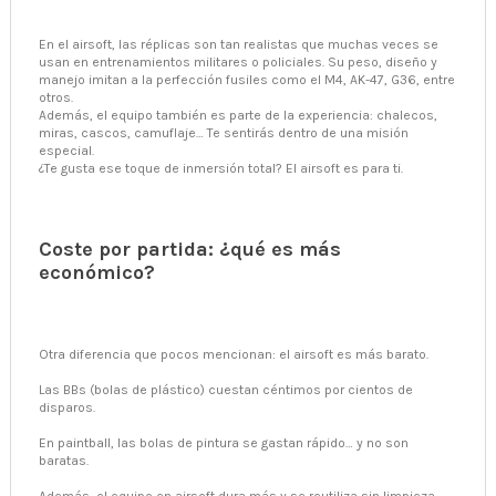
En el airsoft, las réplicas son tan realistas que muchas veces se
usan en entrenamientos militares o policiales. Su peso, diseño y
manejo imitan a la perfección fusiles como el M4, AK-47, G36, entre
otros.
Además, el equipo también es parte de la experiencia: chalecos,
miras, cascos, camuflaje… Te sentirás dentro de una misión
especial.
¿Te gusta ese toque de inmersión total? El airsoft es para ti.
Coste por partida: ¿qué es más
económico?
Otra diferencia que pocos mencionan: el airsoft es más barato.
Las BBs (bolas de plástico) cuestan céntimos por cientos de
disparos.
En paintball, las bolas de pintura se gastan rápido… y no son
baratas.
Además, el equipo en airsoft dura más y se reutiliza sin limpieza