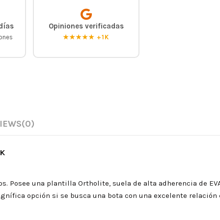
días
Opiniones verificadas
iones
★★★★★ +1K
IEWS
(0)
BK
cos. Posee una plantilla Ortholite, suela de alta adherencia de E
agnífica opción si se busca una bota con una excelente relación