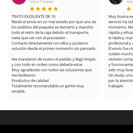
Hace 7 meses
Hac
TRATO EXCELENTE DE 10

Muy buena expe
Recibí el envío en un mal estado por que uno de 
servicio ha si
los pedidos del paquete se derramó y manchó 
momento. Me 
todo el resto de la caja debido al transporte, 
rápida y efica
nada que ver con el proveedor .

la réplica, m
Contacte directamente con ellos y pusieron 
profesional y
solución desde el primer momento sin pensarlo 
El envío fue 
.

cuidan mucho l
Me mandaron de nuevo el pedido y llegó limpio 
revisión compl
y con todo en orden como debería estar.

y funcionamie
Muy agradecido con todos las soluciones que 
sido muy buen
me facilitaron

Sin duda, una
Productos de calidad .

por la atención
Totalmente recomendable un gente muy 
trabajan.
amable .