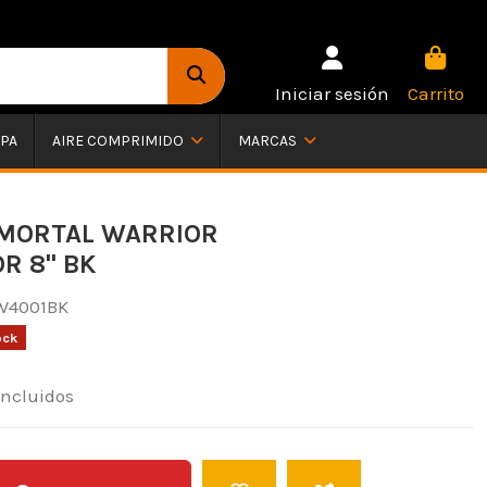
Iniciar sesión
Carrito
PA
AIRE COMPRIMIDO
MARCAS
MMORTAL WARRIOR
R 8" BK
W4001BK
ock
incluidos