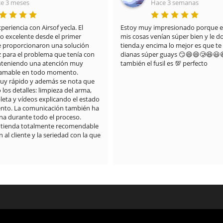
e 3 meses
Hace 3 semanas
riencia con Airsof yecla. El 
Estoy muy impresionado porque el
do excelente desde el primer 
mis cosas venían súper bien y le doy
proporcionaron una solución 
tienda.y encima lo mejor es que te 
z para el problema que tenía con 
dianas súper guays 😏😄😄🥲😆😃
anteniendo una atención muy 
también el fusil es 💯 perfecto
 amable en todo momento.

muy rápido y además se nota que 
os detalles: limpieza del arma, 
eta y vídeos explicando el estado 
nto. La comunicación también ha 
a durante todo el proceso.

 tienda totalmente recomendable 
 al cliente y la seriedad con la que 