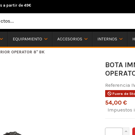
s a partir de 49€
H
EQUIPAMIENTO
ACCESORIOS
INTERNOS
RIOR OPERATOR 8" BK
BOTA I
OPERATO
Referencia
I
Fuera de St
54,00 €
Impuestos 