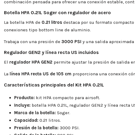
combinación pensada para ofrecer una conexión estable, contr
Botella HPA 0.21L Soger con regulador de acero
La botella HPA de
0.21 litros
destaca por su formato compacto 
conexiones tipo bottom line de aluminio.
Trabaja con una presión de
3000 PSI
y una salida aproximada
Regulador GEN2 y línea recta US incluidos
El
regulador HPA GEN2
permite ajustar la presión de salida e
La
línea HPA recta US de 105 cm
proporciona una conexión cóm
Características principales del Kit HPA 0.21L
Producto:
kit HPA compacto para airsoft.
Incluye:
botella HPA 0.21L, regulador GEN2 y línea recta U
Marca de la botella:
Soger.
Capacidad:
0.21 litros.
Presión de la botella:
3000 PSI.