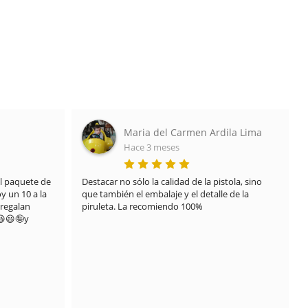
ila Lima
Javier Lozano
Hace 7 meses
tola, sino 
TRATO EXCELENTE DE 10

 de la 
Recibí el envío en un mal estado por que uno de 
los pedidos del paquete se derramó y manchó 
todo el resto de la caja debido al transporte, 
nada que ver con el proveedor .

Contacte directamente con ellos y pusieron 
solución desde el primer momento sin pensarlo 
.

Me mandaron de nuevo el pedido y llegó limpio 
y con todo en orden como debería estar.

Muy agradecido con todos las soluciones que 