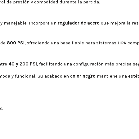
ol de presión y comodidad durante la partida.
y manejable. Incorpora un
regulador de acero
que mejora la resi
 de
800 PSI
, ofreciendo una base fiable para sistemas HPA comp
ntre
40 y 200 PSI
, facilitando una configuración más precisa seg
oda y funcional. Su acabado en
color negro
mantiene una estéti
S.