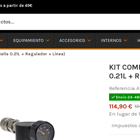
s a partir de 49€
H
EQUIPAMIENTO
ACCESORIOS
INTERNOS
ella 0.21L + Regulador + Línea)
KIT COM
0.21L + 
Referencia
A
Envío 24-48
114,90 €
12
En lugar de 1
Impuestos 