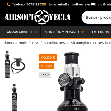
Teléfono:
967812259
Email:
info@airsoftyecla.es
🚚
Envío Grati
ARMAS AIRSOFT
MUNICIÓN Y RECARGA
EXTERNOS
Tienda Airsoft
HPA
Botellas HPA
Kit completo de HPA (Bot
-10,00 €
Nuevo
Pack