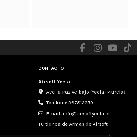
me facilitaron

Productos de calidad .

Totalmente recomendable un gente muy 
amable .
CONTACTO
Airsoft Yecla
Avd la Paz 47 bajo (Yecla-Murcia)
Teléfono: 967812259
Email: info@airsoftyecla.es
Tu tienda de Armas de Airsoft