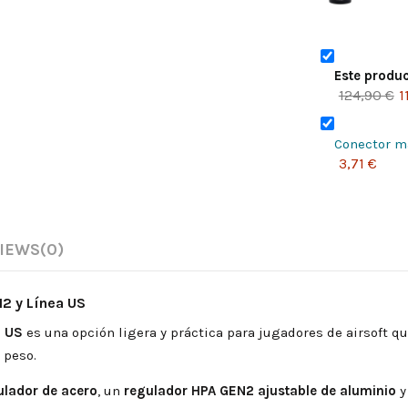
Este produc
124,90 €
1
Conector m
3,71 €
IEWS
(0)
2 y Línea US
a US
es una opción ligera y práctica para jugadores de airsoft 
 peso.
ulador de acero
, un
regulador HPA GEN2 ajustable de aluminio
y