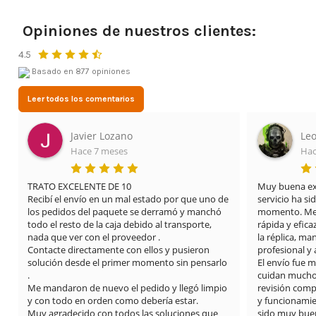
Opiniones de nuestros clientes:
4.5
Basado en 877 opiniones
Leer todos los comentarios
Leonardo Cifuentes Ortiz
Lid
Hace 3 meses
Hac
Muy buena experiencia con Airsof yecla. El 
Estoy muy imp
servicio ha sido excelente desde el primer 
mis cosas vení
momento. Me proporcionaron una solución 
tienda.y encim
rápida y eficaz para el problema que tenía con 
dianas súper 
la réplica, manteniendo una atención muy 
también el fus
profesional y amable en todo momento.

El envío fue muy rápido y además se nota que 
cuidan mucho los detalles: limpieza del arma, 
revisión completa y vídeos explicando el estado 
y funcionamiento. La comunicación también ha 
sido muy buena durante todo el proceso.
