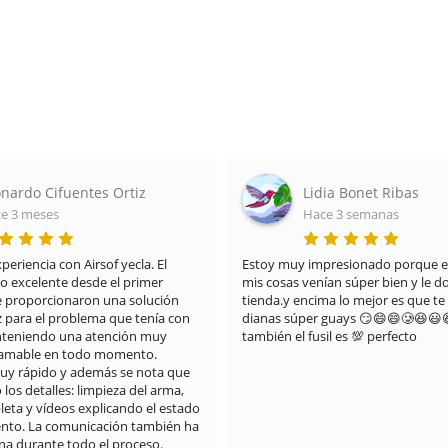
ia Bonet Ribas
Maria del Carmen Ard
e 3 semanas
Hace 3 meses
resionado porque el paquete de 
Destacar no sólo la calidad de la pis
an súper bien y le doy un 10 a la 
que también el embalaje y el detalle
a lo mejor es que te regalan 
piruleta. La recomiendo 100%
guays 😏😄😄🥲😆😃😆😃🤪y 
il es 💯 perfecto