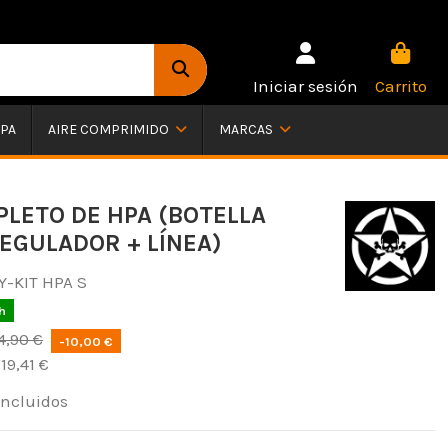
Iniciar sesión
Carrito
PA
AIRE COMPRIMIDO
MARCAS
PLETO DE HPA (BOTELLA
REGULADOR + LÍNEA)
Y-KIT HPA S
h
4,90 €
-10,00 €
19,41 €
incluidos