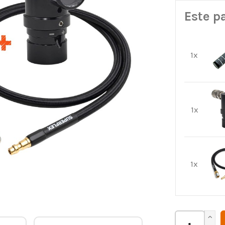
Este p
1x
1x
1x