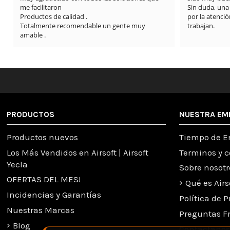
Sin duda, una tienda totalmente recomendable 
por la atención al cliente y la seriedad con la que 
trabajan.
PRODUCTOS
NUESTRA EM
Productos nuevos
Tiempo de E
Los Más Vendidos en Airsoft | Airsoft
Terminos y 
Yecla
Sobre nosotr
OFERTAS DEL MES!
Qué es Airs
Incidencias y Garantías
Política de 
Nuestras Marcas
Preguntas F
Blog
Contactanos