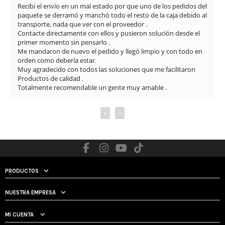
 del 
excelente desde el primer momento. Me proporcionaron una 
o al 
solución rápida y eficaz para el problema que tenía con la 
réplica, manteniendo una atención muy profesional y amable 
l 
en todo momento.

El envío fue muy rápido y además se nota que cuidan mucho 
en 
los detalles: limpieza del arma, revisión completa y vídeos 
explicando el estado y funcionamiento. La comunicación 


también ha sido muy buena durante todo el proceso.

Sin duda, una tienda totalmente recomendable por la atención 
al cliente y la seriedad con la que trabajan.
‹
›
PRODUCTOS
NUESTRA EMPRESA
MI CUENTA