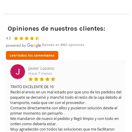
Opiniones de nuestros clientes:
4.5
Basado en 880 opiniones
Leer todos los comentarios
Leonardo Cifuentes Ortiz
Hace 3 meses
Muy buena experiencia con Airsof yecla. El servicio ha sido 
excelente desde el primer momento. Me proporcionaron una 
solución rápida y eficaz para el problema que tenía con la 
réplica, manteniendo una atención muy profesional y amable 
en todo momento.

El envío fue muy rápido y además se nota que cuidan mucho 
los detalles: limpieza del arma, revisión completa y vídeos 
explicando el estado y funcionamiento. La comunicación 
también ha sido muy buena durante todo el proceso.
