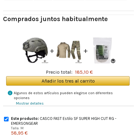
Comprados juntos habitualmente
+
+
Precio total:
185,10 €
Añadir los tres al carrito
info
Algunos de estos artículos pueden elegirse con diferentes
opciones
Mostrar detalles
Este producto:
CASCO FAST Estilo SF SUPER HIGH CUT RG -
EMERSONGEAR
Talla: M
58,95 €