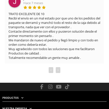
Hace 3 meses
Muy buena experiencia con Airsof yecla. El servicio ha sido 
 del 
excelente desde el primer momento. Me proporcionaron una 
o al 
solución rápida y eficaz para el problema que tenía con la 
réplica, manteniendo una atención muy profesional y amable 
l 
en todo momento.

El envío fue muy rápido y además se nota que cuidan mucho 
en 
los detalles: limpieza del arma, revisión completa y vídeos 
explicando el estado y funcionamiento. La comunicación 


también ha sido muy buena durante todo el proceso.

Sin duda, una tienda totalmente recomendable por la atención 
al cliente y la seriedad con la que trabajan.
‹
›
PRODUCTOS
NUESTRA EMPRESA