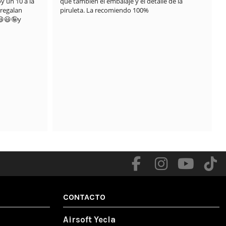
 un 10 a la 
que también el embalaje y el detalle de la 
regalan 
piruleta. La recomiendo 100%
😃🤪y 
.

CONTACTO
Airsoft Yecla