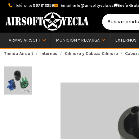
Teléfono:
967812259
Email:
info@airsoftyecla.es
🚚
Envío Grati
ARMAS AIRSOFT
MUNICIÓN Y RECARGA
EXTERNOS
Tienda Airsoft
Internos
Cilindro y Cabeza Cilindro
Cabeza