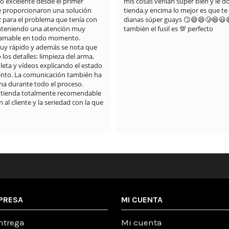
do excelente desde el primer 
mis cosas venían súper bien y le doy
proporcionaron una solución 
tienda.y encima lo mejor es que te 
z para el problema que tenía con 
dianas súper guays 😏😄😄🥲😆😃
anteniendo una atención muy 
también el fusil es 💯 perfecto
 amable en todo momento.

muy rápido y además se nota que 
os detalles: limpieza del arma, 
eta y vídeos explicando el estado 
nto. La comunicación también ha 
a durante todo el proceso.

 tienda totalmente recomendable 
 al cliente y la seriedad con la que 
PRESA
MI CUENTA
ntrega
Mi cuenta