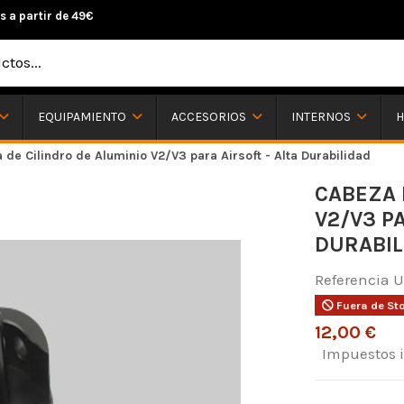
s a partir de 49€
H
EQUIPAMIENTO
ACCESORIOS
INTERNOS
 de Cilindro de Aluminio V2/V3 para Airsoft - Alta Durabilidad
CABEZA 
V2/V3 P
DURABIL
Referencia
U
Fuera de St
12,00 €
Impuestos 