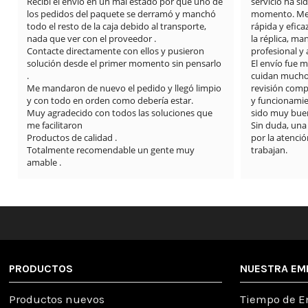
Recibí el envío en un mal estado por que uno de 
servicio ha si
los pedidos del paquete se derramó y manchó 
momento. Me 
todo el resto de la caja debido al transporte, 
rápida y efica
nada que ver con el proveedor .

la réplica, m
Contacte directamente con ellos y pusieron 
profesional y
solución desde el primer momento sin pensarlo 
El envío fue 
.

cuidan mucho l
Me mandaron de nuevo el pedido y llegó limpio 
revisión compl
y con todo en orden como debería estar.

y funcionamie
Muy agradecido con todos las soluciones que 
sido muy buen
me facilitaron

Sin duda, una
Productos de calidad .

por la atención
Totalmente recomendable un gente muy 
trabajan.
amable .
PRODUCTOS
NUESTRA EM
Productos nuevos
Tiempo de E