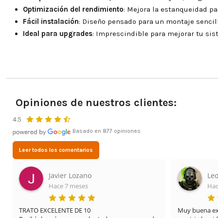
Optimización del rendimiento
: Mejora la estanqueidad pa
Fácil instalación
: Diseño pensado para un montaje sencil
Ideal para upgrades
: Imprescindible para mejorar tu sis
Opiniones de nuestros clientes:
4.5
Basado en 877 opiniones
Leer todos los comentarios
Javier Lozano
Leo
Hace 7 meses
Hac
TRATO EXCELENTE DE 10

Muy buena expe