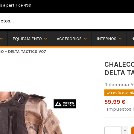
s a partir de 49€
H
EQUIPAMIENTO
ACCESORIOS
INTERNOS
O - DELTA TACTICS V07
CHALECO
DELTA T
Referencia
A
Envío 2-3 dí
59,99 €
Impuestos 