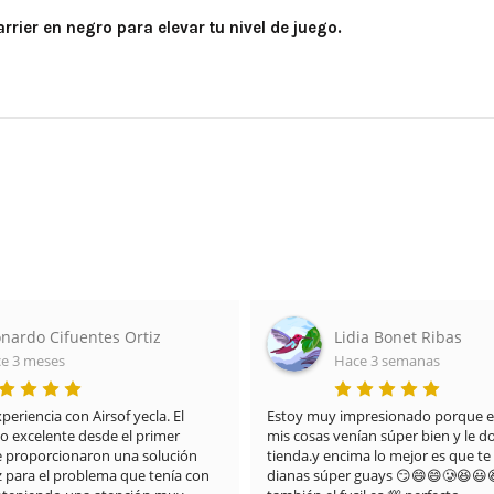
rrier en negro para elevar tu nivel de juego.
nardo Cifuentes Ortiz
Lidia Bonet Ribas
e 3 meses
Hace 3 semanas
riencia con Airsof yecla. El 
Estoy muy impresionado porque el
do excelente desde el primer 
mis cosas venían súper bien y le doy
proporcionaron una solución 
tienda.y encima lo mejor es que te 
z para el problema que tenía con 
dianas súper guays 😏😄😄🥲😆😃