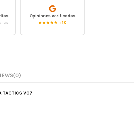
días
Opiniones verificadas
iones
★★★★★ +1K
IEWS
(0)
A TACTICS V07