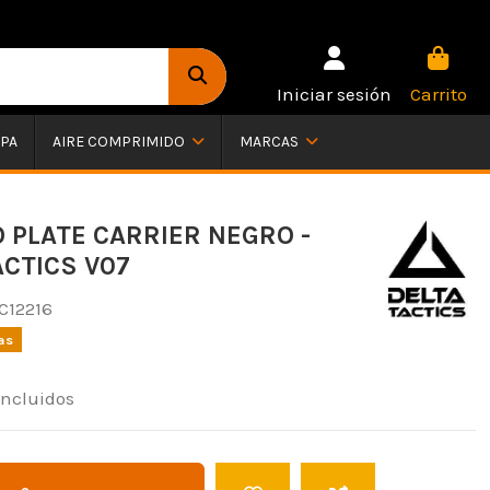
Iniciar sesión
Carrito
PA
AIRE COMPRIMIDO
MARCAS
 PLATE CARRIER NEGRO -
ACTICS V07
C12216
as
incluidos