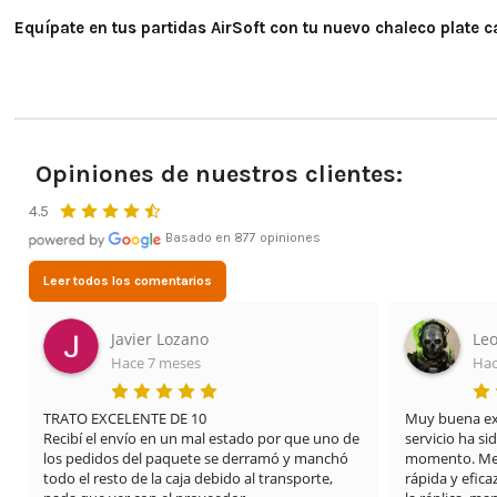
Equípate en tus partidas AirSoft con tu nuevo chaleco plate ca
Opiniones de nuestros clientes:
4.5
Basado en 877 opiniones
Leer todos los comentarios
Javier Lozano
Leo
Hace 7 meses
Hac
TRATO EXCELENTE DE 10

Muy buena expe
Recibí el envío en un mal estado por que uno de 
servicio ha si
los pedidos del paquete se derramó y manchó 
momento. Me 
todo el resto de la caja debido al transporte, 
rápida y efica