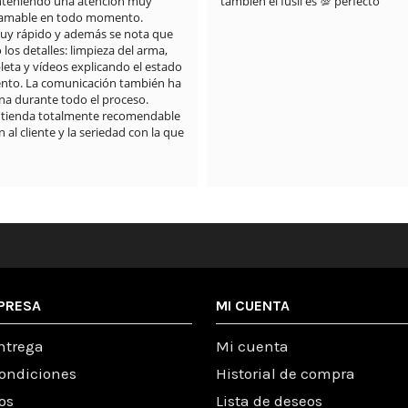
anteniendo una atención muy 
también el fusil es 💯 perfecto
 amable en todo momento.

muy rápido y además se nota que 
os detalles: limpieza del arma, 
eta y vídeos explicando el estado 
nto. La comunicación también ha 
a durante todo el proceso.

 tienda totalmente recomendable 
 al cliente y la seriedad con la que 
PRESA
MI CUENTA
ntrega
Mi cuenta
condiciones
Historial de compra
os
Lista de deseos