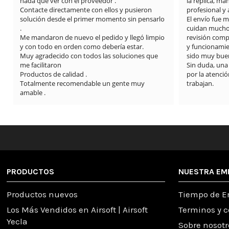
nada que ver con el proveedor .

la réplica, m
Contacte directamente con ellos y pusieron 
profesional y
solución desde el primer momento sin pensarlo 
El envío fue 
.

cuidan mucho l
Me mandaron de nuevo el pedido y llegó limpio 
revisión compl
y con todo en orden como debería estar.

y funcionamie
Muy agradecido con todos las soluciones que 
sido muy buen
me facilitaron

Sin duda, una
Productos de calidad .

por la atención
Totalmente recomendable un gente muy 
trabajan.
amable .
PRODUCTOS
NUESTRA EM
Productos nuevos
Tiempo de E
Los Más Vendidos en Airsoft | Airsoft
Terminos y 
Yecla
Sobre nosotr