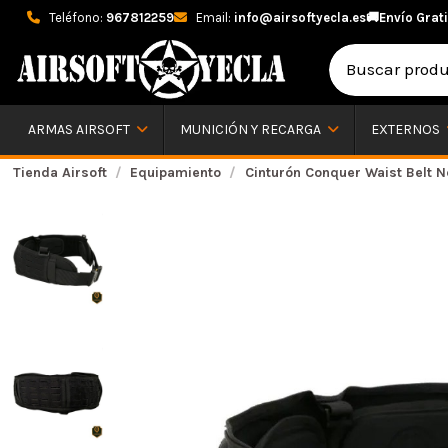
Teléfono:
967812259
Email:
info@airsoftyecla.es
🚚
Envío Grati
ARMAS AIRSOFT
MUNICIÓN Y RECARGA
EXTERNOS
Tienda Airsoft
Equipamiento
Cinturón Conquer Waist Belt 