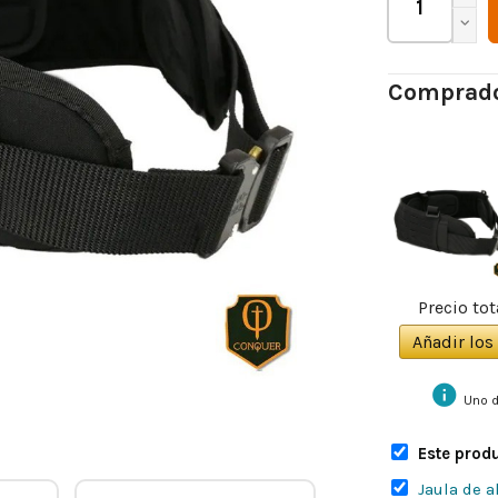
Comprado
Precio tot
Añadir los 
info
Uno d
Este produ
Jaula de 