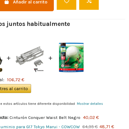
Añadir al carrito
s juntos habitualmente
+
+
al:
106,72 €
tres al carrito
e estos artículos tiene diferente disponibilidad
Mostrar detalles
40,02 €
cto:
Cinturón Conquer Waist Belt Negro
64,95 €
48,71 €
aluminio para G17 Tokyo Marui - COWCOW