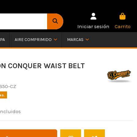
Iniciar sesión
Carrito
PA
AIRE COMPRIMIDO
MARCAS
N CONQUER WAIST BELT
350-CZ
as.
incluidos