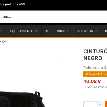
s a partir de 49€
H
EQUIPAMIENTO
ACCESORIOS
INTERNOS
Negro
CINTURÓ
NEGRO
Referencia
5
Envío 2-3 dí
40,02 €
Impuestos 