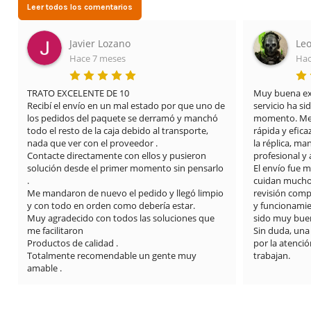
Leer todos los comentarios
Javier Lozano
Leo
Hace 7 meses
Hac
TRATO EXCELENTE DE 10

Muy buena expe
Recibí el envío en un mal estado por que uno de 
servicio ha si
los pedidos del paquete se derramó y manchó 
momento. Me 
todo el resto de la caja debido al transporte, 
rápida y efica
nada que ver con el proveedor .

la réplica, m
Contacte directamente con ellos y pusieron 
profesional y
solución desde el primer momento sin pensarlo 
El envío fue 
.

cuidan mucho l
Me mandaron de nuevo el pedido y llegó limpio 
revisión compl
y con todo en orden como debería estar.

y funcionamie
Muy agradecido con todos las soluciones que 
sido muy buen
me facilitaron

Sin duda, una
Productos de calidad .

por la atención
Totalmente recomendable un gente muy 
trabajan.
amable .