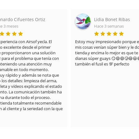
nardo Cifuentes Ortiz
Lidia Bonet Ribas
e 3 meses
Hace 3 semanas
riencia con Airsof yecla. El 
Estoy muy impresionado porque el
do excelente desde el primer 
mis cosas venían súper bien y le doy
proporcionaron una solución 
tienda.y encima lo mejor es que te 
z para el problema que tenía con 
dianas súper guays 😏😄😄🥲😆😃
anteniendo una atención muy 
también el fusil es 💯 perfecto
 amable en todo momento.

muy rápido y además se nota que 
os detalles: limpieza del arma, 
eta y vídeos explicando el estado 
nto. La comunicación también ha 
a durante todo el proceso.

 tienda totalmente recomendable 
 al cliente y la seriedad con la que 