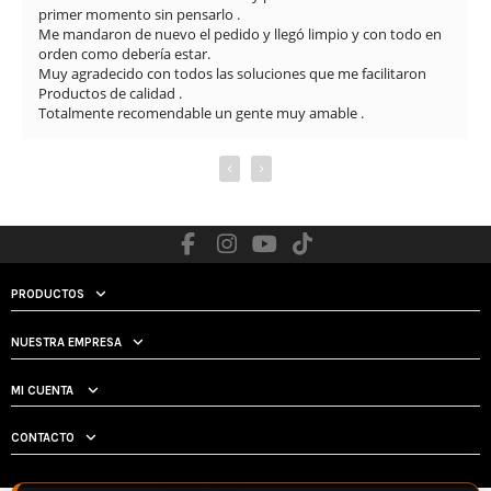
primer momento sin pensarlo .

Me mandaron de nuevo el pedido y llegó limpio y con todo en 
orden como debería estar.

Muy agradecido con todos las soluciones que me facilitaron

Productos de calidad .

Totalmente recomendable un gente muy amable .
‹
›
PRODUCTOS
NUESTRA EMPRESA
MI CUENTA
CONTACTO