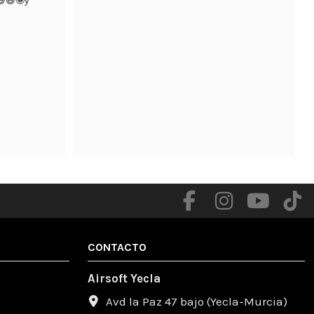
😃🤪y 
.

CONTACTO
Airsoft Yecla
Avd la Paz 47 bajo (Yecla-Murcia)