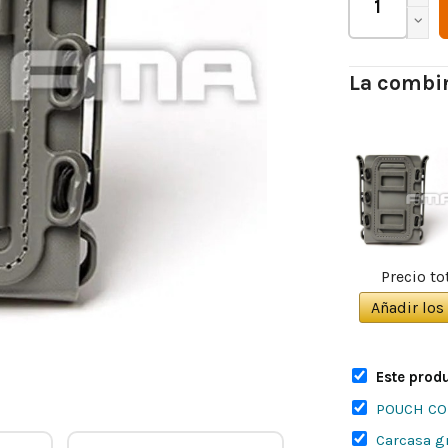
La combin
Precio to
Añadir los 
Este produ
POUCH CO
Carcasa g