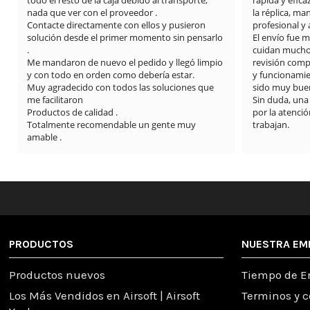
todo el resto de la caja debido al transporte, 
rápida y efica
nada que ver con el proveedor .

la réplica, m
Contacte directamente con ellos y pusieron 
profesional y
solución desde el primer momento sin pensarlo 
El envío fue 
.

cuidan mucho l
Me mandaron de nuevo el pedido y llegó limpio 
revisión compl
y con todo en orden como debería estar.

y funcionamie
Muy agradecido con todos las soluciones que 
sido muy buen
me facilitaron

Sin duda, una
Productos de calidad .

por la atención
Totalmente recomendable un gente muy 
trabajan.
amable .
PRODUCTOS
NUESTRA EM
Productos nuevos
Tiempo de E
Los Más Vendidos en Airsoft | Airsoft
Terminos y 