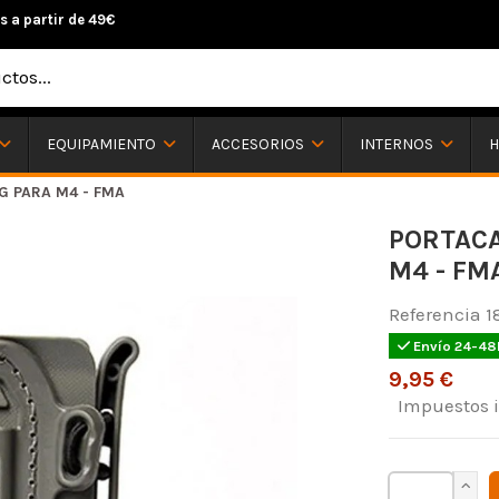
s a partir de 49€
H
EQUIPAMIENTO
ACCESORIOS
INTERNOS
 PARA M4 - FMA
PORTACA
M4 - FM
Referencia
1
Envío 24-48
9,95 €
Impuestos 