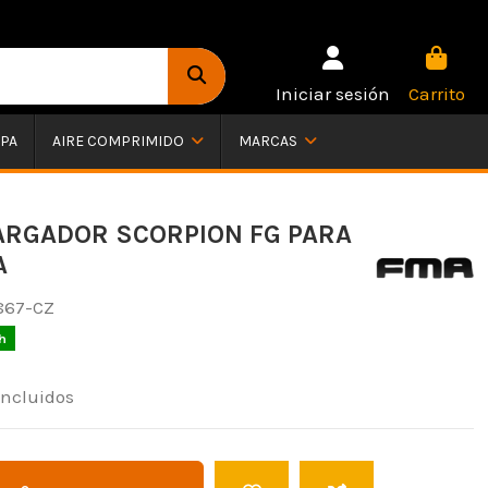
Iniciar sesión
Carrito
PA
AIRE COMPRIMIDO
MARCAS
RGADOR SCORPION FG PARA
A
867-CZ
h
incluidos