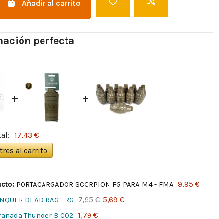
Añadir al carrito
ación perfecta
+
+
tal:
17,43 €
tres al carrito
9,95 €
cto:
PORTACARGADOR SCORPION FG PARA M4 - FMA
7,95 €
5,69 €
NQUER DEAD RAG - RG
1,79 €
ranada Thunder B CO2