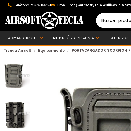
Teléfono:
967812259
Email:
info@airsoftyecla.es
🚚
Envío Grati
ARMAS AIRSOFT
MUNICIÓN Y RECARGA
EXTERNOS
Tienda Airsoft
Equipamiento
PORTACARGADOR SCORPION FG