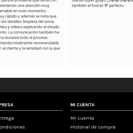
z para el problema que tenía con 
dianas súper guays 😏😄😄🥲😆😃
anteniendo una atención muy 
también el fusil es 💯 perfecto
 amable en todo momento.

muy rápido y además se nota que 
os detalles: limpieza del arma, 
eta y vídeos explicando el estado 
nto. La comunicación también ha 
a durante todo el proceso.

 tienda totalmente recomendable 
 al cliente y la seriedad con la que 
PRESA
MI CUENTA
ntrega
Mi cuenta
condiciones
Historial de compra