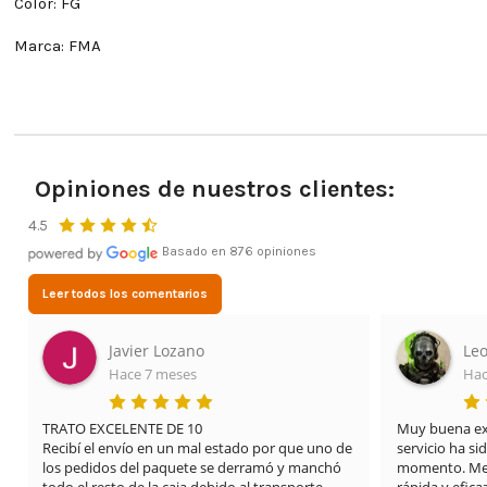
Color: FG
Marca: FMA
Opiniones de nuestros clientes:
4.5
Basado en 876 opiniones
Leer todos los comentarios
Javier Lozano
Leo
Hace 7 meses
Hac
TRATO EXCELENTE DE 10

Muy buena expe
Recibí el envío en un mal estado por que uno de 
servicio ha si
los pedidos del paquete se derramó y manchó 
momento. Me 