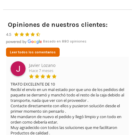
Opiniones de nuestros clientes:
4.5
Basado en 880 opiniones
Leer todos los comentarios
Leonardo Cifuentes Ortiz
Hace 3 meses
Muy buena experiencia con Airsof yecla. El servicio ha sido 
el 
excelente desde el primer momento. Me proporcionaron una 
al 
solución rápida y eficaz para el problema que tenía con la 
réplica, manteniendo una atención muy profesional y amable 
en todo momento.

El envío fue muy rápido y además se nota que cuidan mucho 
 
los detalles: limpieza del arma, revisión completa y vídeos 
explicando el estado y funcionamiento. La comunicación 
también ha sido muy buena durante todo el proceso.

Sin duda, una tienda totalmente recomendable por la atención 