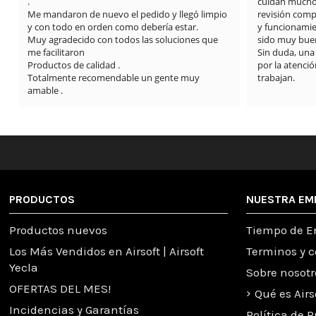
cuidan mucho los detalles: limpieza del arma, 
revisión completa y vídeos explicando el estado 
y funcionamiento. La comunicación también ha 
sido muy buena durante todo el proceso.

Sin duda, una tienda totalmente recomendable 
por la atención al cliente y la seriedad con la que 
trabajan.
PRODUCTOS
NUESTRA EM
Productos nuevos
Tiempo de E
Los Más Vendidos en Airsoft | Airsoft
Terminos y 
Yecla
Sobre nosotr
OFERTAS DEL MES!
Qué es Airs
Incidencias y Garantías
Política de 