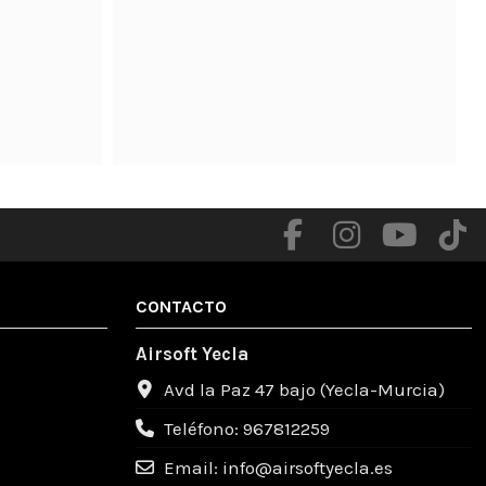
.

Me mandaron de nuevo el pedido y llegó limpio 
y con todo en orden como debería estar.

Muy agradecido con todos las soluciones que 
me facilitaron

Productos de calidad .

Totalmente recomendable un gente muy 
amable .
CONTACTO
Airsoft Yecla
Avd la Paz 47 bajo (Yecla-Murcia)
Teléfono: 967812259
Email: info@airsoftyecla.es