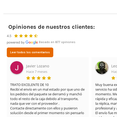
Opiniones de nuestros clientes:
4.5
Basado en 877 opiniones
Leer todos los comentarios
Leonardo Cifuentes Ortiz
Lid
Hace 3 meses
Hac
Muy buena experiencia con Airsof yecla. El 
Estoy muy im
servicio ha sido excelente desde el primer 
mis cosas vení
momento. Me proporcionaron una solución 
tienda.y encim
rápida y eficaz para el problema que tenía con 
dianas súper
la réplica, manteniendo una atención muy 
también el fus
profesional y amable en todo momento.

El envío fue muy rápido y además se nota que 