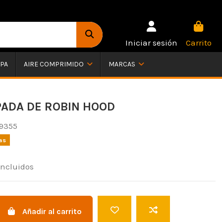
Iniciar sesión
Carrito
PA
AIRE COMPRIMIDO
MARCAS
PADA DE ROBIN HOOD
9355
as
incluidos
Añadir al carrito