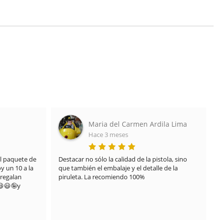
ila Lima
Javier Lozano
Hace 7 meses
tola, sino 
TRATO EXCELENTE DE 10

 de la 
Recibí el envío en un mal estado por que uno de 
los pedidos del paquete se derramó y manchó 
todo el resto de la caja debido al transporte, 
nada que ver con el proveedor .

Contacte directamente con ellos y pusieron 
solución desde el primer momento sin pensarlo 