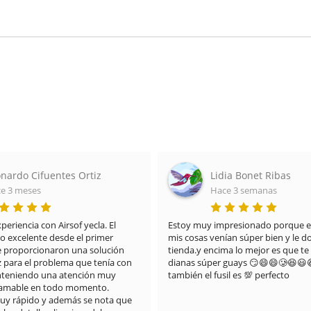
ia Bonet Ribas
Maria del Carmen Ard
e 3 semanas
Hace 3 meses
presionado porque el paquete de 
Destacar no sólo la calidad de la pis
an súper bien y le doy un 10 a la 
que también el embalaje y el detalle
a lo mejor es que te regalan 
piruleta. La recomiendo 100%
 guays 😏😄😄🥲😆😃😆😃🤪y 
il es 💯 perfecto