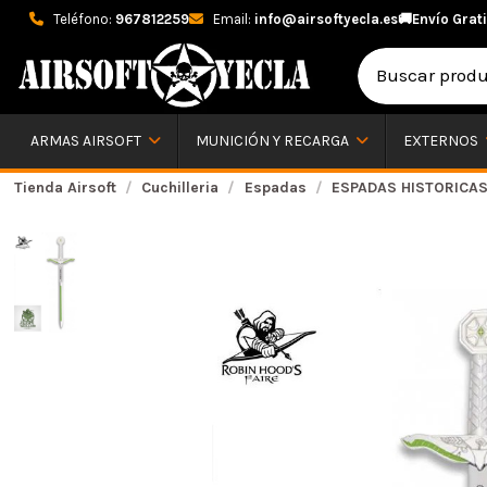
Teléfono:
967812259
Email:
info@airsoftyecla.es
🚚
Envío Grati
ARMAS AIRSOFT
MUNICIÓN Y RECARGA
EXTERNOS
Tienda Airsoft
Cuchilleria
Espadas
ESPADAS HISTORICA