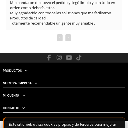
Me mandaron de nuevo el pedido y llegó limpio y con todo en 
orden como debería estar.

Muy agradecido con todos las soluciones que me facilitaron

Productos de calidad .

Totalmente recomendable un gente muy amable .
‹
›
PRODUCTOS
NUESTRA EMPRESA
MI CUENTA
CONTACTO
Este sitio web utiliza cookies propias y de terceros para mejorar