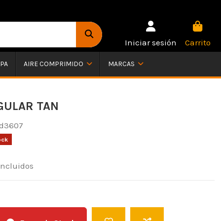
Iniciar sesión
Carrito
PA
AIRE COMPRIMIDO
MARCAS
GULAR TAN
d3607
ock
incluidos