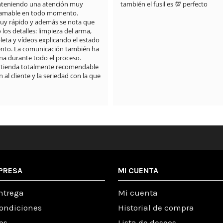
anteniendo una atención muy 
también el fusil es 💯 perfecto
 amable en todo momento.

muy rápido y además se nota que 
os detalles: limpieza del arma, 
eta y vídeos explicando el estado 
nto. La comunicación también ha 
a durante todo el proceso.

 tienda totalmente recomendable 
 al cliente y la seriedad con la que 
PRESA
MI CUENTA
ntrega
Mi cuenta
condiciones
Historial de compra
os
Lista de deseos