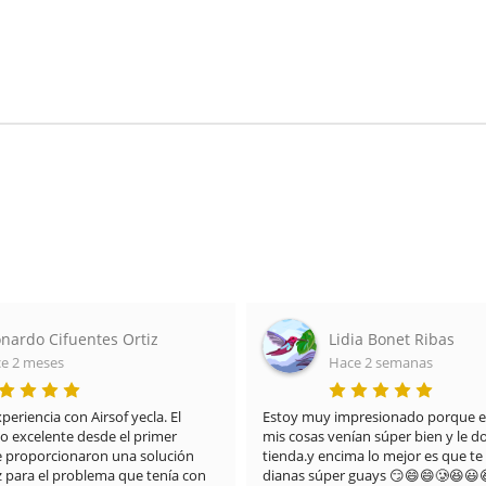
nardo Cifuentes Ortiz
Lidia Bonet Ribas
e 2 meses
Hace 2 semanas
riencia con Airsof yecla. El 
Estoy muy impresionado porque el
do excelente desde el primer 
mis cosas venían súper bien y le doy
proporcionaron una solución 
tienda.y encima lo mejor es que te 
z para el problema que tenía con 
dianas súper guays 😏😄😄🥲😆😃