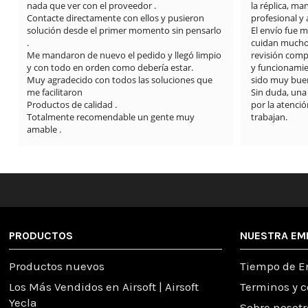
nada que ver con el proveedor .

la réplica, m
Contacte directamente con ellos y pusieron 
profesional y
solución desde el primer momento sin pensarlo 
El envío fue 
.

cuidan mucho l
Me mandaron de nuevo el pedido y llegó limpio 
revisión compl
y con todo en orden como debería estar.

y funcionamie
Muy agradecido con todos las soluciones que 
sido muy buen
me facilitaron

Sin duda, una
Productos de calidad .

por la atención
Totalmente recomendable un gente muy 
trabajan.
amable .
PRODUCTOS
NUESTRA EM
Productos nuevos
Tiempo de E
Los Más Vendidos en Airsoft | Airsoft
Terminos y 
Yecla
Sobre nosotr