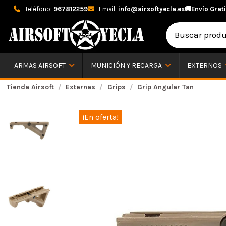
Teléfono:
967812259
Email:
info@airsoftyecla.es
🚚
Envío Grati
ARMAS AIRSOFT
MUNICIÓN Y RECARGA
EXTERNOS
Tienda Airsoft
Externas
Grips
Grip Angular Tan
¡En oferta!