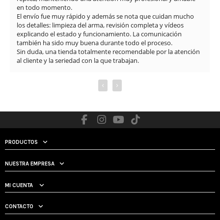
en todo momento.

El envío fue muy rápido y además se nota que cuidan mucho 
los detalles: limpieza del arma, revisión completa y vídeos 
explicando el estado y funcionamiento. La comunicación 
también ha sido muy buena durante todo el proceso.

Sin duda, una tienda totalmente recomendable por la atención 
al cliente y la seriedad con la que trabajan.
‹
›
PRODUCTOS
NUESTRA EMPRESA
MI CUENTA
CONTACTO