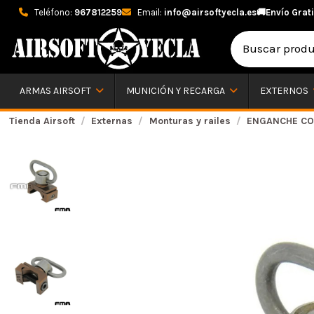
Teléfono:
967812259
Email:
info@airsoftyecla.es
🚚
Envío Grati
ARMAS AIRSOFT
MUNICIÓN Y RECARGA
EXTERNOS
Tienda Airsoft
Externas
Monturas y railes
ENGANCHE COR