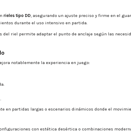
en
rieles tipo DD
, asegurando un ajuste preciso y firme en el gu
ntos durante el uso intensivo en partida.
 del riel permite adaptar el punto de anclaje según las necesid
do
jora notablemente la experiencia en juego:
da.
.
e en partidas largas o escenarios dinámicos donde el movimien
configuraciones con estética desértica o combinaciones moderna