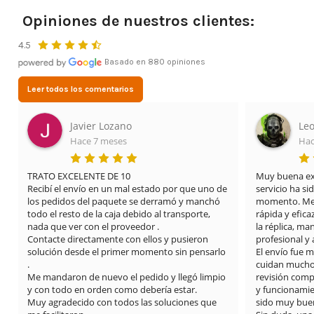
Opiniones de nuestros clientes:
4.5
Basado en 880 opiniones
Leer todos los comentarios
Leonardo Cifuentes Ortiz
Hace 3 meses
Muy buena experiencia con Airsof yecla. El 
Estoy m
uno de 
servicio ha sido excelente desde el primer 
mis cos
nchó 
momento. Me proporcionaron una solución 
tienda.
e, 
rápida y eficaz para el problema que tenía con 
dianas 
la réplica, manteniendo una atención muy 
también 
n 
profesional y amable en todo momento.

sarlo 
El envío fue muy rápido y además se nota que 
cuidan mucho los detalles: limpieza del arma, 
impio 
revisión completa y vídeos explicando el estado 
y funcionamiento. La comunicación también ha 
que 
sido muy buena durante todo el proceso.
