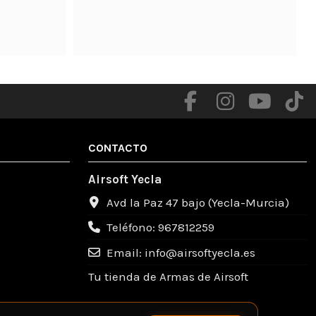
me facilitaron

Productos de calidad .

Totalmente recomendable un gente muy 
amable .
CONTACTO
Airsoft Yecla
Avd la Paz 47 bajo (Yecla-Murcia)
Teléfono: 967812259
Email: info@airsoftyecla.es
Tu tienda de Armas de Airsoft