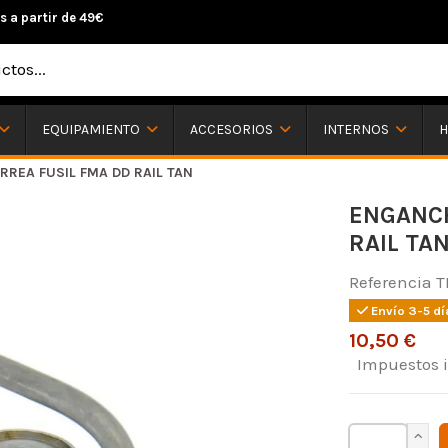
s a partir de 49€
H
EQUIPAMIENTO
ACCESORIOS
INTERNOS
REA FUSIL FMA DD RAIL TAN
ENGANCH
RAIL TA
Referencia
T
Envío 3-5 dí
10,50 €
Impuestos 