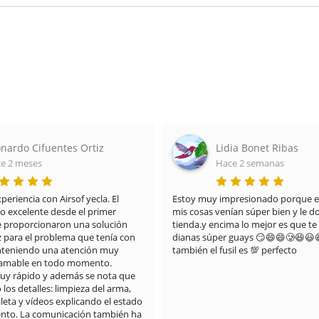
idia Bonet Ribas
Maria del Carmen A
ace 2 semanas
Hace 3 meses
impresionado porque el paquete de 
Destacar no sólo la calidad de la 
enían súper bien y le doy un 10 a la 
que también el embalaje y el deta
cima lo mejor es que te regalan 
piruleta. La recomiendo 100%
er guays 😏😄😄🥲😆😃😆😃🤪y 
usil es 💯 perfecto