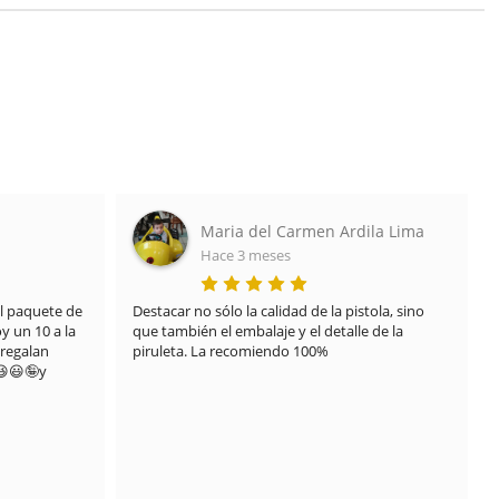
rdila Lima
Javier Lozano
Hace 7 meses
pistola, sino 
TRATO EXCELENTE DE 10

lle de la 
Recibí el envío en un mal estado por que uno de 
los pedidos del paquete se derramó y manchó 
todo el resto de la caja debido al transporte, 
nada que ver con el proveedor .

Contacte directamente con ellos y pusieron 
solución desde el primer momento sin pensarlo 
.

Me mandaron de nuevo el pedido y llegó limpio 
y con todo en orden como debería estar.
