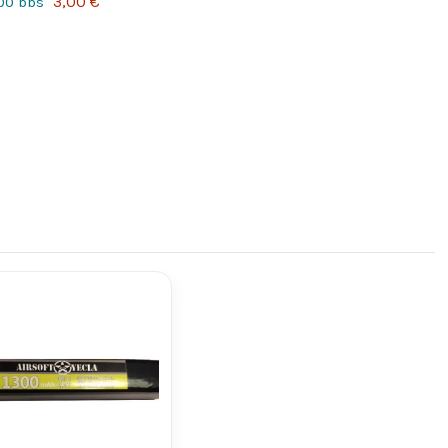
3,00 €
100 bbs