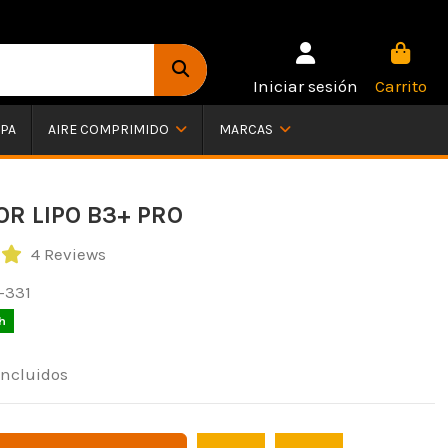
Iniciar sesión
Carrito
PA
AIRE COMPRIMIDO
MARCAS
R LIPO B3+ PRO
4 Reviews
-331
h
incluidos