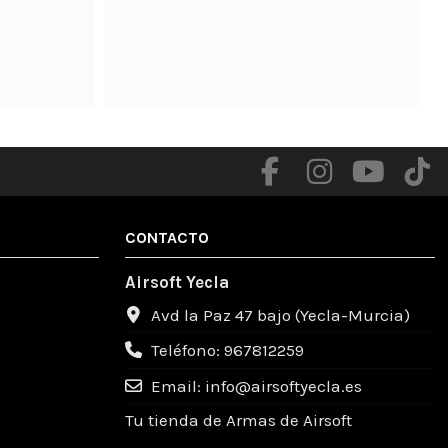
Muy agradecido con todos las soluciones que 
me facilitaron

Productos de calidad .

Totalmente recomendable un gente muy 
amable .
CONTACTO
Airsoft Yecla
Avd la Paz 47 bajo (Yecla-Murcia)
Teléfono: 967812259
Email: info@airsoftyecla.es
Tu tienda de Armas de Airsoft