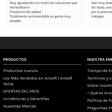
sido muy buena durante todo el proceso.

Sin duda, una tienda totalmente recomendable 
por la atención al cliente y la seriedad con la que 
trabajan.
PRODUCTOS
NUESTRA EM
Productos nuevos
Tiempo de E
Los Más Vendidos en Airsoft | Airsoft
Terminos y 
Yecla
Sobre nosotr
OFERTAS DEL MES!
Qué es Airs
Incidencias y Garantías
Política de 
Nuestras Marcas
Preguntas F