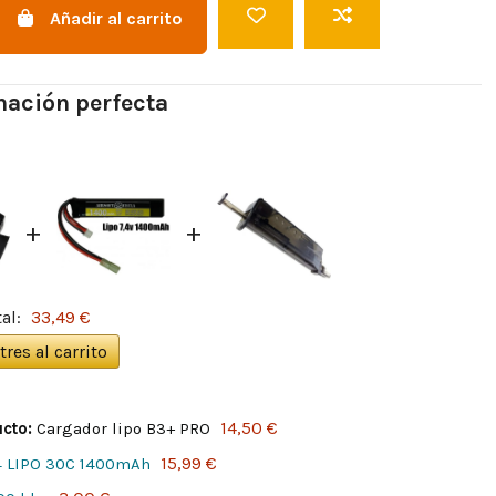
Añadir al carrito
ación perfecta
+
+
al:
33,49 €
tres al carrito
14,50 €
cto:
Cargador lipo B3+ PRO
15,99 €
.4 LIPO 30C 1400mAh