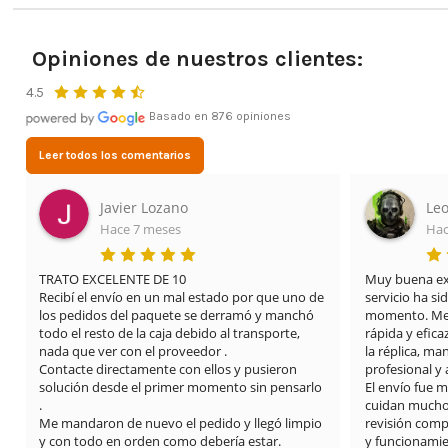
Opiniones de nuestros clientes:
4.5
Basado en 876 opiniones
Leer todos los comentarios
Leonardo Cifuentes Ortiz
L
Hace 2 meses
H
Muy buena experiencia con Airsof yecla. El 
Estoy muy 
de 
servicio ha sido excelente desde el primer 
mis cosas v
 
momento. Me proporcionaron una solución 
tienda.y en
rápida y eficaz para el problema que tenía con 
dianas súp
la réplica, manteniendo una atención muy 
también el f
profesional y amable en todo momento.

o 
El envío fue muy rápido y además se nota que 
cuidan mucho los detalles: limpieza del arma, 
o 
revisión completa y vídeos explicando el estado 
y funcionamiento. La comunicación también ha 