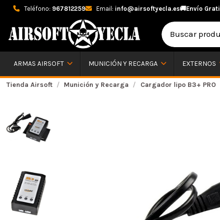
Teléfono:
967812259
Email:
info@airsoftyecla.es
🚚
Envío Grati
ARMAS AIRSOFT
MUNICIÓN Y RECARGA
EXTERNOS
Tienda Airsoft
Munición y Recarga
Cargador lipo B3+ PRO