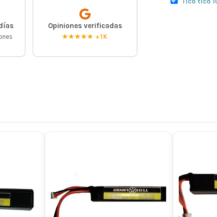
Tico tico 
días
Opiniones verificadas
iones
★★★★★ +1K