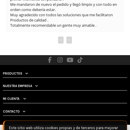
Me mandaron de nuevo el pedido y llegó limpio y con todo en 
orden como debería estar.

Muy agradecido con todos las soluciones que me facilitaron

Productos de calidad .

Totalmente recomendable un gente muy amable .
‹
›
PRODUCTOS
NUESTRA EMPRESA
MI CUENTA
CONTACTO
Este sitio web utiliza cookies propias y de terceros para mejorar