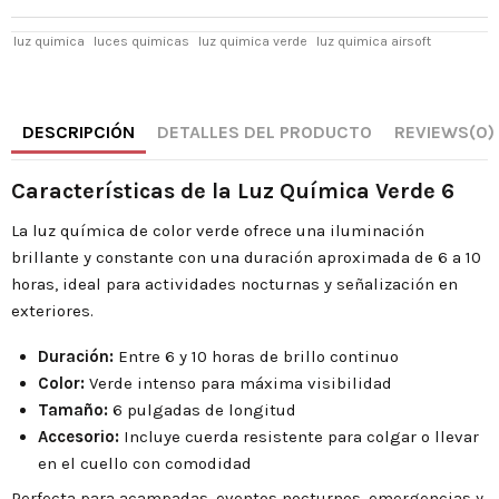
luz quimica
luces quimicas
luz quimica verde
luz quimica airsoft
DESCRIPCIÓN
DETALLES DEL PRODUCTO
REVIEWS
(0)
Características de la Luz Química Verde 6
La luz química de color verde ofrece una iluminación
brillante y constante con una duración aproximada de 6 a 10
horas, ideal para actividades nocturnas y señalización en
exteriores.
Duración:
Entre 6 y 10 horas de brillo continuo
Color:
Verde intenso para máxima visibilidad
Tamaño:
6 pulgadas de longitud
Accesorio:
Incluye cuerda resistente para colgar o llevar
en el cuello con comodidad
Perfecta para acampadas, eventos nocturnos, emergencias y