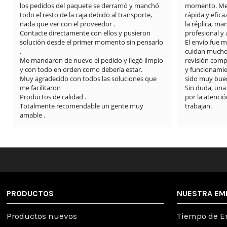
los pedidos del paquete se derramó y manchó 
momento. Me 
todo el resto de la caja debido al transporte, 
rápida y efica
nada que ver con el proveedor .

la réplica, m
Contacte directamente con ellos y pusieron 
profesional y
solución desde el primer momento sin pensarlo 
El envío fue 
.

cuidan mucho l
Me mandaron de nuevo el pedido y llegó limpio 
revisión compl
y con todo en orden como debería estar.

y funcionamie
Muy agradecido con todos las soluciones que 
sido muy buen
me facilitaron

Sin duda, una
Productos de calidad .

por la atención
Totalmente recomendable un gente muy 
trabajan.
amable .
PRODUCTOS
NUESTRA EM
Productos nuevos
Tiempo de E