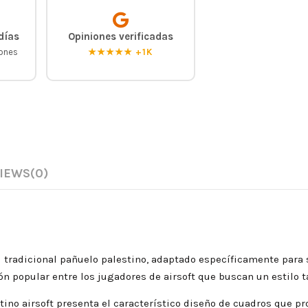
días
Opiniones verificadas
iones
★★★★★ +1K
IEWS
(0)
l tradicional pañuelo palestino, adaptado específicamente para 
n popular entre los jugadores de airsoft que buscan un estilo tá
stino airsoft presenta el característico diseño de cuadros que p