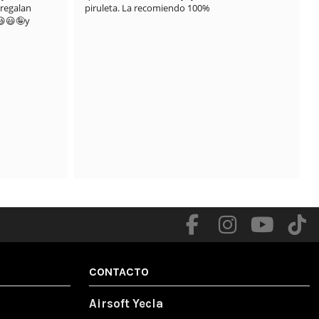
regalan 
piruleta. La recomiendo 100%
😃🤪y 
.

CONTACTO
Airsoft Yecla