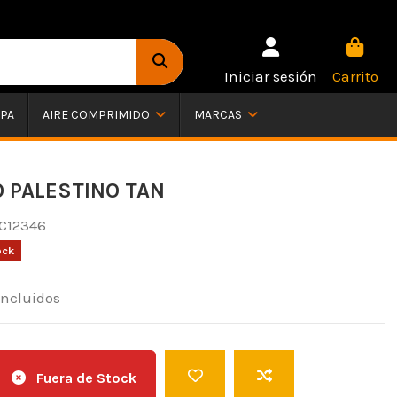
Iniciar sesión
Carrito
PA
AIRE COMPRIMIDO
MARCAS
 PALESTINO TAN
C12346
ock
incluidos
Fuera de Stock