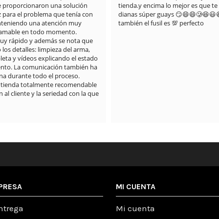
proporcionaron una solución 
tienda.y encima lo mejor es que te 
z para el problema que tenía con 
dianas súper guays 😏😄😄🥲😆😃
anteniendo una atención muy 
también el fusil es 💯 perfecto
 amable en todo momento.

muy rápido y además se nota que 
os detalles: limpieza del arma, 
eta y vídeos explicando el estado 
nto. La comunicación también ha 
a durante todo el proceso.

 tienda totalmente recomendable 
 al cliente y la seriedad con la que 
PRESA
MI CUENTA
ntrega
Mi cuenta