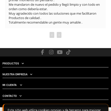
El envío fue muy rápido y además se nota que cuidan muc
 todo en 
los detalles: limpieza del arma, revisión completa y vídeos 
explicando el estado y funcionamiento. La comunicación 
itaron

también ha sido muy buena durante todo el proceso.

Sin duda, una tienda totalmente recomendable por la aten
al cliente y la seriedad con la que trabajan.
‹
›
PRODUCTOS
NUESTRA EMPRESA
MI CUENTA
CONTACTO
Este sitio web utiliza cookies propias y de terceros para mejorar