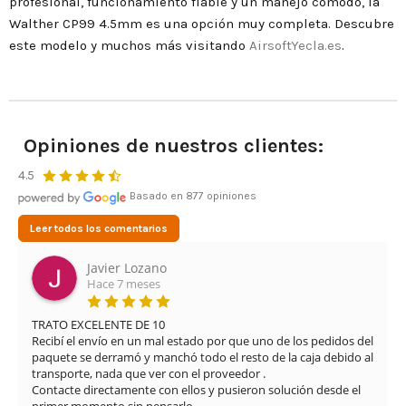
profesional, funcionamiento fiable y un manejo cómodo, la
Walther CP99 4.5mm es una opción muy completa. Descubre
este modelo y muchos más visitando
AirsoftYecla.es
.
Opiniones de nuestros clientes:
4.5
Basado en 877 opiniones
Leer todos los comentarios
Leonardo Cifuentes Ortiz
Hace 3 meses
Muy buena experiencia con Airsof yecla. El servicio ha sido 
edidos del 
excelente desde el primer momento. Me proporcionaron 
 debido al 
solución rápida y eficaz para el problema que tenía con la 
réplica, manteniendo una atención muy profesional y ama
desde el 
en todo momento.
