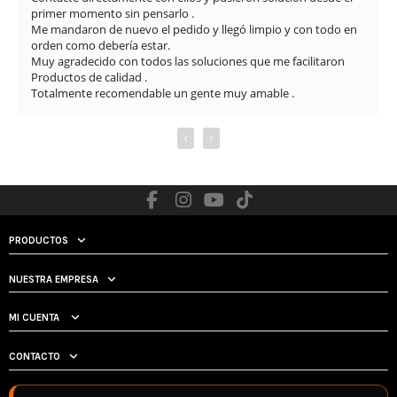
primer momento sin pensarlo .

Me mandaron de nuevo el pedido y llegó limpio y con todo en 
orden como debería estar.

Muy agradecido con todos las soluciones que me facilitaron

Productos de calidad .

Totalmente recomendable un gente muy amable .
‹
›
PRODUCTOS
NUESTRA EMPRESA
MI CUENTA
CONTACTO