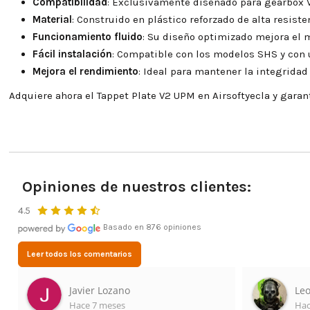
Compatibilidad
: Exclusivamente diseñado para gearbox V
Material
: Construido en plástico reforzado de alta resist
Funcionamiento fluido
: Su diseño optimizado mejora el m
Fácil instalación
: Compatible con los modelos SHS y con 
Mejora el rendimiento
: Ideal para mantener la integridad 
Adquiere ahora el Tappet Plate V2 UPM en Airsoftyecla y garan
Opiniones de nuestros clientes:
4.5
Basado en 876 opiniones
Leer todos los comentarios
Javier Lozano
Leo
Hace 7 meses
Hac