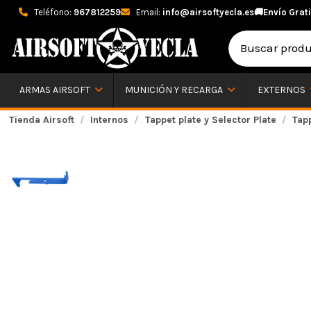
Teléfono:
967812259
Email:
info@airsoftyecla.es
🚚
Envío Grati
ARMAS AIRSOFT
MUNICIÓN Y RECARGA
EXTERNOS
Tienda Airsoft
Internos
Tappet plate y Selector Plate
Tap