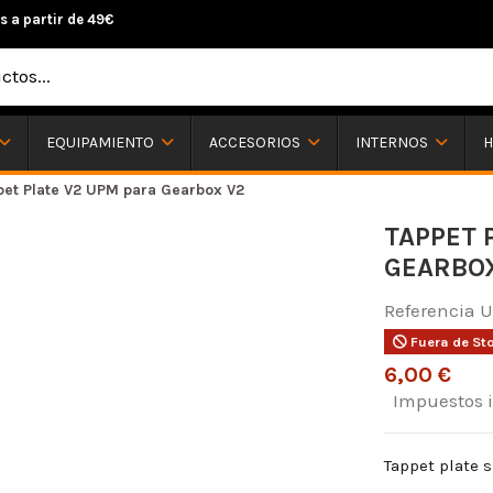
s a partir de 49€
H
EQUIPAMIENTO
ACCESORIOS
INTERNOS
pet Plate V2 UPM para Gearbox V2
TAPPET 
GEARBOX
Referencia
U
Fuera de St
6,00 €
Impuestos 
Tappet plate 