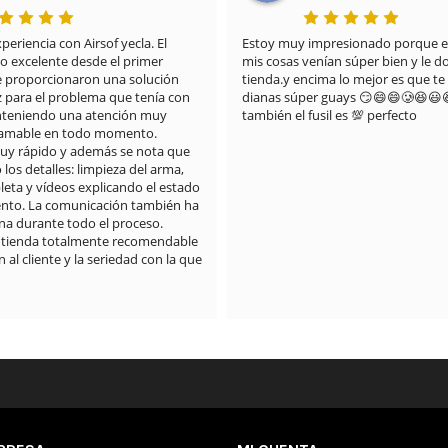
riencia con Airsof yecla. El 
Estoy muy impresionado porque el
do excelente desde el primer 
mis cosas venían súper bien y le doy
proporcionaron una solución 
tienda.y encima lo mejor es que te 
z para el problema que tenía con 
dianas súper guays 😏😄😄🥲😆😃
anteniendo una atención muy 
también el fusil es 💯 perfecto
 amable en todo momento.

muy rápido y además se nota que 
os detalles: limpieza del arma, 
eta y vídeos explicando el estado 
nto. La comunicación también ha 
a durante todo el proceso.

 tienda totalmente recomendable 
 al cliente y la seriedad con la que 