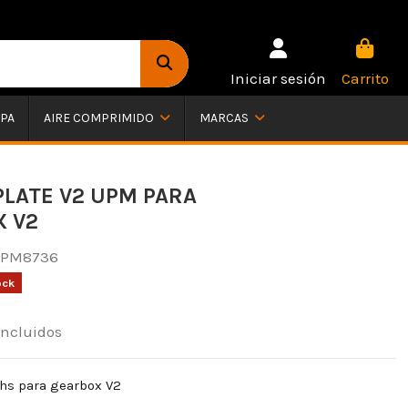
Iniciar sesión
Carrito
PA
AIRE COMPRIMIDO
MARCAS
PLATE V2 UPM PARA
 V2
PM8736
ock
incluidos
shs para gearbox V2