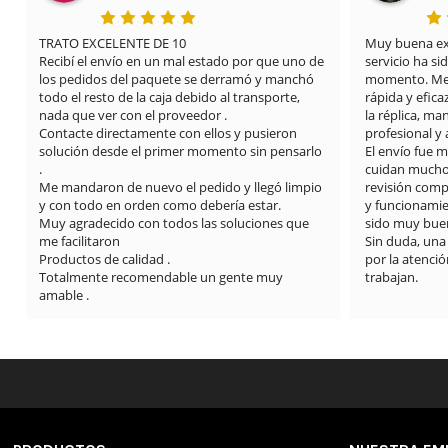
TRATO EXCELENTE DE 10

Muy buena expe
Recibí el envío en un mal estado por que uno de 
servicio ha si
los pedidos del paquete se derramó y manchó 
momento. Me 
todo el resto de la caja debido al transporte, 
rápida y efica
nada que ver con el proveedor .

la réplica, m
Contacte directamente con ellos y pusieron 
profesional y
solución desde el primer momento sin pensarlo 
El envío fue 
.

cuidan mucho l
Me mandaron de nuevo el pedido y llegó limpio 
revisión compl
y con todo en orden como debería estar.

y funcionamie
Muy agradecido con todos las soluciones que 
sido muy buen
me facilitaron

Sin duda, una
Productos de calidad .

por la atención
Totalmente recomendable un gente muy 
trabajan.
amable .