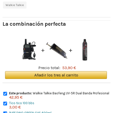
Walkie Talkie
La combinación perfecta
+
+
Precio total:
53,90 €
Añadir los tres al carrito
Este producto:
Walkie Talkie Baofeng UV-5R Dual Banda Profesional
42,95 €
Tico tico 100 bbs
3,00 €
PUFF DINO GREEN GAS 600ml