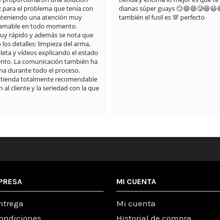
z para el problema que tenía con 
dianas súper guays 😏😄😄🥲😆😃
anteniendo una atención muy 
también el fusil es 💯 perfecto
 amable en todo momento.

muy rápido y además se nota que 
os detalles: limpieza del arma, 
eta y vídeos explicando el estado 
nto. La comunicación también ha 
a durante todo el proceso.

 tienda totalmente recomendable 
 al cliente y la seriedad con la que 
PRESA
MI CUENTA
ntrega
Mi cuenta
condiciones
Historial de compra