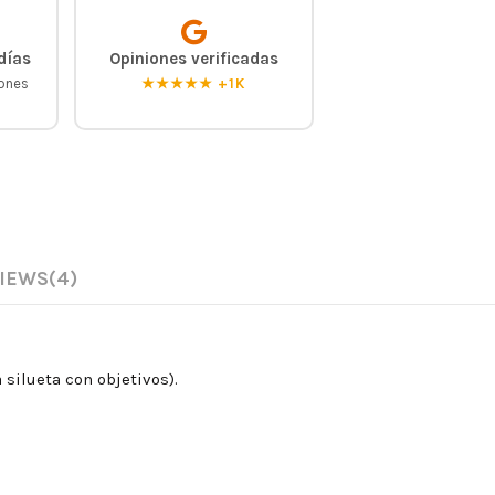
días
Opiniones verificadas
iones
★★★★★ +1K
IEWS
(4)
a silueta con objetivos).