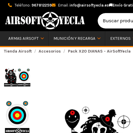
Teléfono:
967812259
Email:
info@airsoftyecla.es
🚚
Envío Grati
ARMAS AIRSOFT
MUNICIÓN Y RECARGA
EXTERNOS
Tienda Airsoft
Accesorios
Pack X20 DIANAS - AirSoftYecla