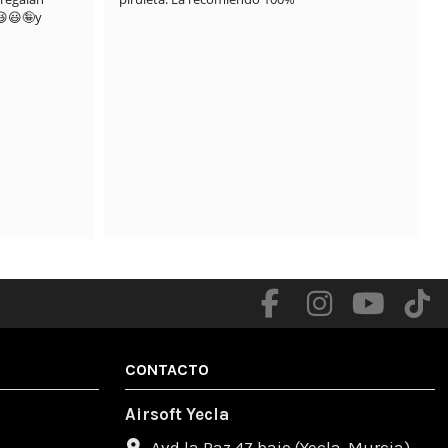
😃🤪y 
.

CONTACTO
Airsoft Yecla
Avd la Paz 47 bajo (Yecla-Murcia)