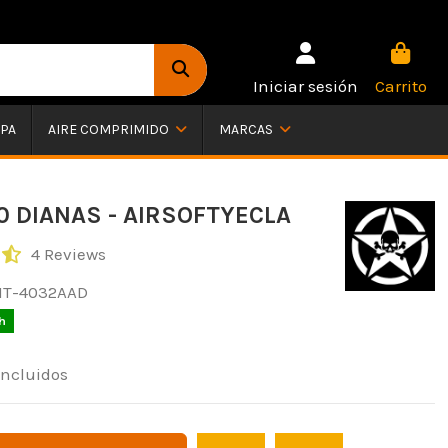
Iniciar sesión
Carrito
PA
AIRE COMPRIMIDO
MARCAS
0 DIANAS - AIRSOFTYECLA
4 Reviews
IT-4032AAD
h
incluidos