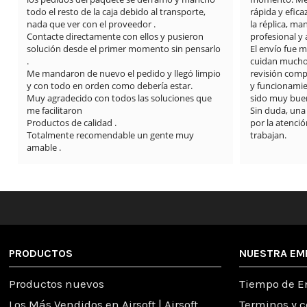
todo el resto de la caja debido al transporte, 
rápida y efica
nada que ver con el proveedor .

la réplica, m
Contacte directamente con ellos y pusieron 
profesional y
solución desde el primer momento sin pensarlo 
El envío fue 
.

cuidan mucho l
Me mandaron de nuevo el pedido y llegó limpio 
revisión compl
y con todo en orden como debería estar.

y funcionamie
Muy agradecido con todos las soluciones que 
sido muy buen
me facilitaron

Sin duda, una
Productos de calidad .

por la atención
Totalmente recomendable un gente muy 
trabajan.
amable .
PRODUCTOS
NUESTRA EM
Productos nuevos
Tiempo de E
Los Más Vendidos en Airsoft | Airsoft
Terminos y 