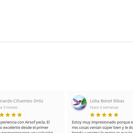
nardo Cifuentes Ortiz
Lidia Bonet Ribas
e 3 meses
Hace 3 semanas
riencia con Airsof yecla. El 
Estoy muy impresionado porque el
do excelente desde el primer 
mis cosas venían súper bien y le doy
proporcionaron una solución 
tienda.y encima lo mejor es que te 