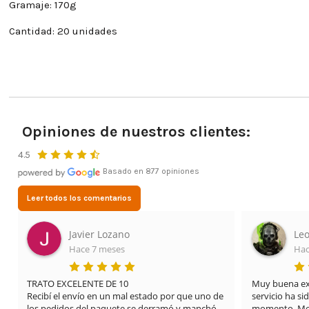
Gramaje: 170g
Cantidad: 20 unidades
Opiniones de nuestros clientes:
4.5
Basado en 877 opiniones
Leer todos los comentarios
Javier Lozano
Leo
Hace 7 meses
Hac
TRATO EXCELENTE DE 10

Muy buena expe
Recibí el envío en un mal estado por que uno de 
servicio ha si
los pedidos del paquete se derramó y manchó 
momento. Me 