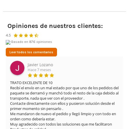
Opiniones de nuestros clientes:
4.5
Basado en 876 opiniones
Leer todos los comentarios
Leonardo Cifuentes Ortiz
Hace 2 meses
Muy buena experiencia con Airsof yecla. El servicio ha 
los pedidos del 
excelente desde el primer momento. Me proporciona
 caja debido al 
solución rápida y eficaz para el problema que tenía con
réplica, manteniendo una atención muy profesional y
ión desde el 
en todo momento.

El envío fue muy rápido y además se nota que cuida
y con todo en 
los detalles: limpieza del arma, revisión completa y ví
explicando el estado y funcionamiento. La comunicac
facilitaron

también ha sido muy buena durante todo el proceso.