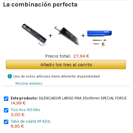
La combinación perfecta
+
+
Precio total:
27,94 €
Añadir los tres al carrito
info
Uno de estos artículos tiene diferente disponibilidad
Mostrar detalles
Este producto:
SILENCIADOR LARGO FMA 35x19mm SPECIAL FORCE
14,99 €
Tico tico 100 bbs
3,00 €
Tubo de culata XP AZUL
9,95 €