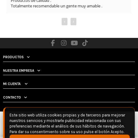
Sin duda, una tienda totalmente recomendable por la
 .
al cliente y la seriedad con la que trabajan.
‹
›
PRODUCTOS
NUESTRA EMPRESA
MI CUENTA
CONTACTO
Este sitio web utiliza cookies propias y de terceros para mejorar
nuestros servicios y mostrarle publicidad relacionada con sus
© 2026 Airsoft Yecla: Armas, Componentes y Accesorios para
preferencias mediante el análisis de sus hábitos de navegación.
Airsoft
Para dar su consentimiento sobre su uso pulse el botón Acepto.