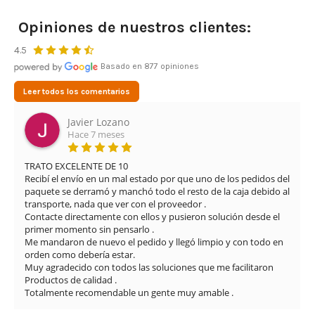
Opiniones de nuestros clientes:
4.5
Basado en 877 opiniones
Leer todos los comentarios
Leonardo Cifuentes Ortiz
Hace 3 meses
Muy buena experiencia con Airsof yecla. El servicio ha sido 
el 
excelente desde el primer momento. Me proporcionaron una 
al 
solución rápida y eficaz para el problema que tenía con la 
réplica, manteniendo una atención muy profesional y amable 
en todo momento.

El envío fue muy rápido y además se nota que cuidan mucho 
 
los detalles: limpieza del arma, revisión completa y vídeos 
explicando el estado y funcionamiento. La comunicación 
también ha sido muy buena durante todo el proceso.

Sin duda, una tienda totalmente recomendable por la atención 
al cliente y la seriedad con la que trabajan.