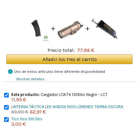
+
+
Precio total:
77,86 €
Añadir los tres al carrito
info
Uno de estos artículos tiene diferente disponibilidad
Mostrar detalles
Este producto:
Cargador LCK74 130bbs Negro - LCT
11,95 €
LINTERNA TÁCTICA LED WADSN 1000 LÚMENES TIERRA OSCURA
69,90 €
62,91 €
Tico tico 100 bbs
3,00 €