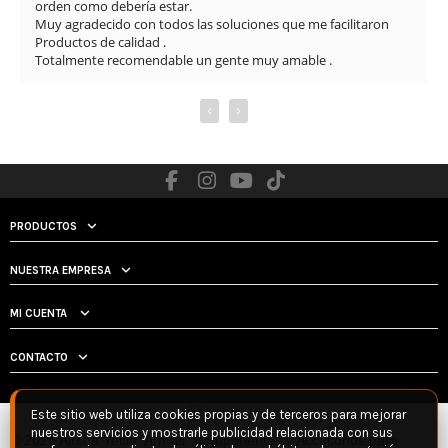
orden como debería estar.

Muy agradecido con todos las soluciones que me facilitaron

Productos de calidad .

Totalmente recomendable un gente muy amable .
‹
›
PRODUCTOS
NUESTRA EMPRESA
MI CUENTA
CONTACTO
Este sitio web utiliza cookies propias y de terceros para mejorar
nuestros servicios y mostrarle publicidad relacionada con sus
© 2026 Airsoft Yecla: Armas, Componentes y Accesorios para