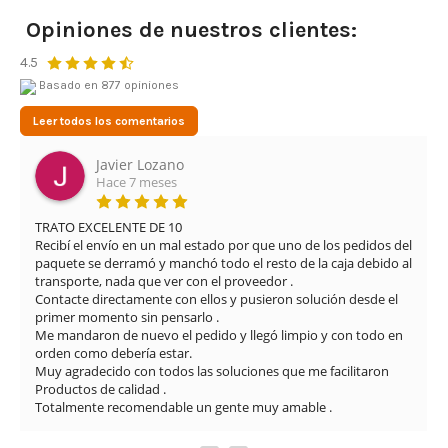
Opiniones de nuestros clientes:
4.5
Basado en 877 opiniones
Leer todos los comentarios
Leonardo Cifuentes Ortiz
Hace 3 meses
Muy buena experiencia con Airsof yecla. El servicio ha 
los pedidos del 
excelente desde el primer momento. Me proporciona
 caja debido al 
solución rápida y eficaz para el problema que tenía con
réplica, manteniendo una atención muy profesional y
ión desde el 
en todo momento.

El envío fue muy rápido y además se nota que cuida
y con todo en 
los detalles: limpieza del arma, revisión completa y ví
explicando el estado y funcionamiento. La comunicac
facilitaron

también ha sido muy buena durante todo el proceso.
Sin duda, una tienda totalmente recomendable por la
 .
al cliente y la seriedad con la que trabajan.