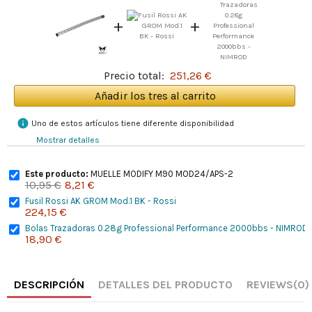
+
+
Precio total:
251,26 €
Añadir los tres al carrito
info
Uno de estos artículos tiene diferente disponibilidad
Mostrar detalles
Este producto:
MUELLE MODIFY M90 MOD24/APS-2
10,95 €
8,21 €
Fusil Rossi AK GROM Mod.1 BK - Rossi
224,15 €
Bolas Trazadoras 0.28g Professional Performance 2000bbs - NIMROD
18,90 €
DESCRIPCIÓN
DETALLES DEL PRODUCTO
REVIEWS
(0)