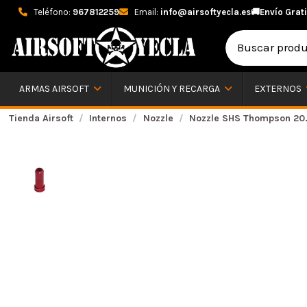
Teléfono:
967812259
Email:
info@airsoftyecla.es
🚚
Envío Grati
ARMAS AIRSOFT
MUNICIÓN Y RECARGA
EXTERNOS
Tienda Airsoft
Internos
Nozzle
Nozzle SHS Thompson 20.