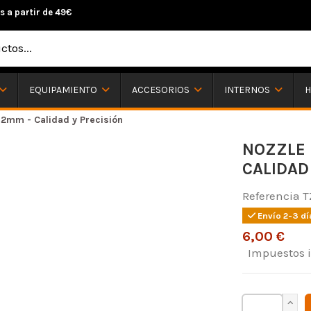
s a partir de 49€
H
EQUIPAMIENTO
ACCESORIOS
INTERNOS
2mm - Calidad y Precisión
NOZZLE 
CALIDAD
Referencia
T
Envío 2-3 dí
6,00 €
Impuestos 