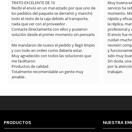
TRATO EXCELENTE DE 10

Muy buena expe
Recibí el envío en un mal estado por que uno de 
servicio ha si
los pedidos del paquete se derramó y manchó 
momento. Me 
todo el resto de la caja debido al transporte, 
rápida y efica
nada que ver con el proveedor .

la réplica, m
Contacte directamente con ellos y pusieron 
profesional y
solución desde el primer momento sin pensarlo 
El envío fue 
.

cuidan mucho l
Me mandaron de nuevo el pedido y llegó limpio 
revisión compl
y con todo en orden como debería estar.

y funcionamie
Muy agradecido con todos las soluciones que 
sido muy buen
me facilitaron

Sin duda, una
Productos de calidad .

por la atención
Totalmente recomendable un gente muy 
trabajan.
amable .
PRODUCTOS
NUESTRA EM