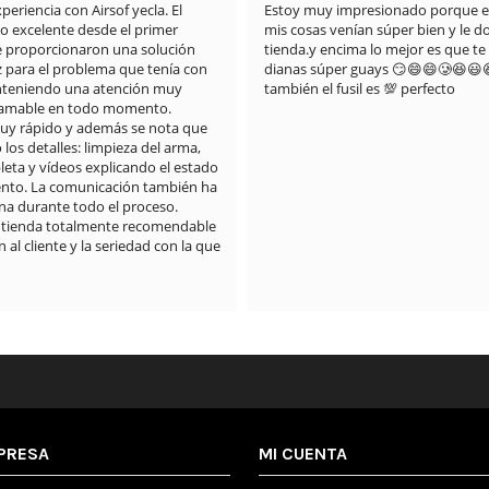
riencia con Airsof yecla. El 
Estoy muy impresionado porque el
do excelente desde el primer 
mis cosas venían súper bien y le doy
proporcionaron una solución 
tienda.y encima lo mejor es que te 
z para el problema que tenía con 
dianas súper guays 😏😄😄🥲😆😃
anteniendo una atención muy 
también el fusil es 💯 perfecto
 amable en todo momento.

muy rápido y además se nota que 
os detalles: limpieza del arma, 
eta y vídeos explicando el estado 
nto. La comunicación también ha 
a durante todo el proceso.

 tienda totalmente recomendable 
 al cliente y la seriedad con la que 
PRESA
MI CUENTA