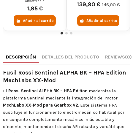
AIRE PREMIUM + BOTELLA
AirsoftYecla
139,90 €
146,90 €
0.8L
1,95 €
Añadir al carrito
Añadir al carrito
DESCRIPCIÓN
DETALLES DEL PRODUCTO
REVIEWS
(0)
Fusil Rossi Sentinel ALPHA BK – HPA Edition
MechLabs XX-Mod
El
Rossi Sentinel ALPHA BK – HPA Edition
moderniza la
plataforma Sentinel mediante la integración del motor
MechLabs XX-Mod para Gearbox V2
. Este sistema HPA
sustituye el funcionamiento electromecánico habitual por
un conjunto completamente mecánico, más estable y
eficiente, manteniendo el diseño AR robusto y versátil que