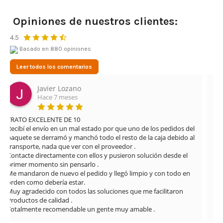
Opiniones de nuestros clientes:
4.5
Basado en 880 opiniones
Leer todos los comentarios
Leonardo Cifuentes Ortiz
Hace 3 meses
Muy buena experiencia con Airsof yecla. El servicio ha sido 
excelente desde el primer momento. Me proporcionaron una 
solución rápida y eficaz para el problema que tenía con la 
réplica, manteniendo una atención muy profesional y amable 
en todo momento.

El envío fue muy rápido y además se nota que cuidan mucho 
los detalles: limpieza del arma, revisión completa y vídeos 
explicando el estado y funcionamiento. La comunicación 
también ha sido muy buena durante todo el proceso.

Sin duda, una tienda totalmente recomendable por la atención 
al cliente y la seriedad con la que trabajan.