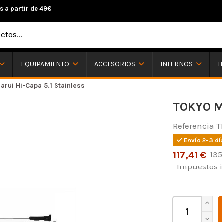
s a partir de 49€
H
EQUIPAMIENTO
ACCESORIOS
INTERNOS
arui Hi-Capa 5.1 Stainless
TOKYO M
Referencia
T
Envío 2-3 dí
117,41 €
135
Impuestos 