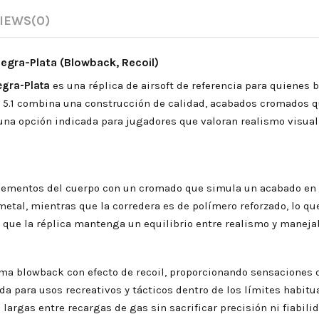
IEWS
(0)
egra-Plata (Blowback, Recoil)
egra-Plata
es una réplica de airsoft de referencia para quienes b
a 5.1 combina una construcción de calidad, acabados cromados 
una opción indicada para jugadores que valoran realismo visual
s elementos del cuerpo con un cromado que simula un acabado en 
metal, mientras que la corredera es de polímero reforzado, lo qu
que la réplica mantenga un equilibrio entre realismo y manejab
ema blowback con efecto de recoil, proporcionando sensaciones 
da para usos recreativos y tácticos dentro de los límites habitua
argas entre recargas de gas sin sacrificar precisión ni fiabilid