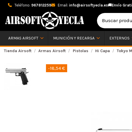
Teléfono:
967812259
Email:
info@airsoftyecla.es
🚚
Envío Grati
ARMAS AIRSOFT
MUNICIÓN Y RECARGA
EXTERNOS
Tienda Airsoft
Armas Airsoft
Pistolas
Hi Capa
Tokyo M
-18,54 €