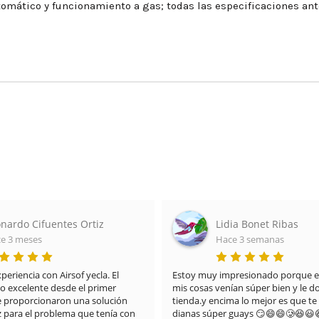
mático y funcionamiento a gas; todas las especificaciones ant
ia Bonet Ribas
Maria del Carmen Ard
e 3 semanas
Hace 3 meses
resionado porque el paquete de 
Destacar no sólo la calidad de la pis
an súper bien y le doy un 10 a la 
que también el embalaje y el detalle
a lo mejor es que te regalan 
piruleta. La recomiendo 100%
guays 😏😄😄🥲😆😃😆😃🤪y 