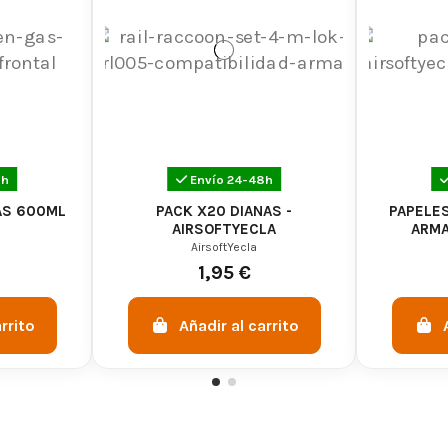
8h
Envío 24-48h
AS 600ML
PACK X20 DIANAS -
PAPELES
AIRSOFTYECLA
ARMA
AirsoftYecla
1,95 €
rrito
Añadir al carrito