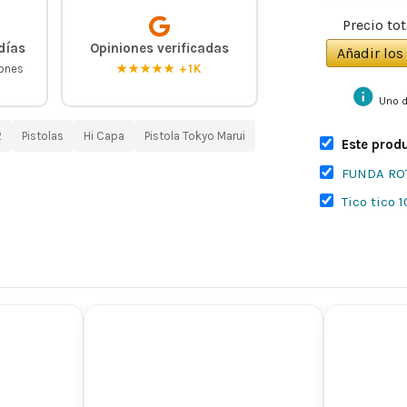
Precio tot
días
Opiniones verificadas
Añadir los 
iones
★★★★★ +1K
info
Uno d
2
Pistolas
Hi Capa
Pistola Tokyo Marui
Este produ
FUNDA RO
Tico tico 