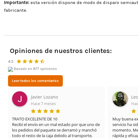
Importante:
esta versión dispone de modo de disparo semiauto
fabricante.
Opiniones de nuestros clientes:
4.5
Basado en 877 opiniones
Leer todos los comentarios
Leonardo Cifuentes Ortiz
Lid
Hace 3 meses
Hac
Muy buena experiencia con Airsof yecla. El 
Estoy muy imp
servicio ha sido excelente desde el primer 
mis cosas vení
momento. Me proporcionaron una solución 
tienda.y encim
rápida y eficaz para el problema que tenía con 
dianas súper 