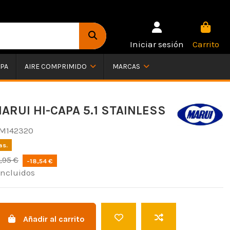
Iniciar sesión
Carrito
PA
AIRE COMPRIMIDO
MARCAS
ARUI HI-CAPA 5.1 STAINLESS
M142320
as.
,95 €
-18,54 €
incluidos
Añadir al carrito