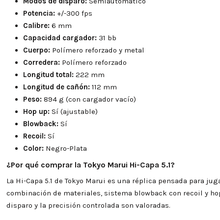
Modos de disparo:
Semiautomático
Potencia:
+/-300 fps
Calibre:
6 mm
Capacidad cargador:
31 bb
Cuerpo:
Polímero reforzado y metal
Corredera:
Polímero reforzado
Longitud total:
222 mm
Longitud de cañón:
112 mm
Peso:
894 g (con cargador vacío)
Hop up:
Sí (ajustable)
Blowback:
Sí
Recoil:
Sí
Color:
Negro-Plata
¿Por qué comprar la Tokyo Marui Hi-Capa 5.1?
La Hi-Capa 5.1 de Tokyo Marui es una réplica pensada para ju
combinación de materiales, sistema blowback con recoil y hop
disparo y la precisión controlada son valoradas.