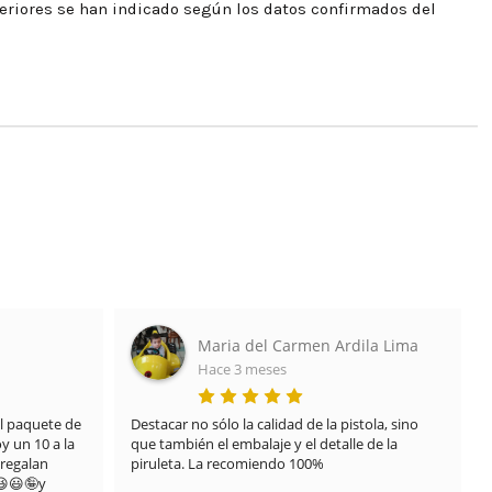
eriores se han indicado según los datos confirmados del
ila Lima
Javier Lozano
Hace 7 meses
tola, sino 
TRATO EXCELENTE DE 10

 de la 
Recibí el envío en un mal estado por que uno de 
los pedidos del paquete se derramó y manchó 
todo el resto de la caja debido al transporte, 