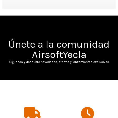
Pago seguro:
Todas las compras están protegidas y garantizadas.
Haz tu Pedido Ahora y Recíbelo en Algeciras
Visita ya nuestra tienda online, descubre todas las novedades y aprovecha
nuestros envíos rápidos. No importa si estás en el centro, en San García o en
El Rinconcillo:
compra ahora y recíbelo en Algeciras
en menos de lo que
esperas.
¿En qué otras ciudades
Únete a la comunidad
ofrecemos envío de productos
AirsoftYecla
de Airsoft?
Síguenos y descubre novedades, ofertas y lanzamientos exclusivos
• Roquetas de
• San Fernando
• Mijas
• Reus
Mar
• Móstoles
• Benidorm
• Torrevieja
• Alcorcón
• Algeciras
• Dos Hermanas
• Badalona
• Lorca
• Coslada
• Parla
• Elche
• Rubí
• Jerez de la
• Fuengirola
• Manresa
• Gandia
Frontera
• Pozuelo de
• Elda
• Terrassa
• Fuenlabrada
Alarcón
• Mataró
• Barakaldo
• Puerto Real
• Marbella
• Orihuela
• Alcobendas
• Getafe
• Torrejón de