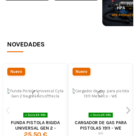
VER PRODUCTOS
VER PRODUCTOS
HPA
VER PRODUCTO
NOVEDADES
Nuevo
Nuevo
Envío 24-48h
Envío 24-48h
FUNDA PISTOLA RIGIDA
CARGADOR DE GAS PARA
UNIVERSAL GEN 2 -
PISTOLAS 1911 - WE
25,50 €
CYTAC
WE