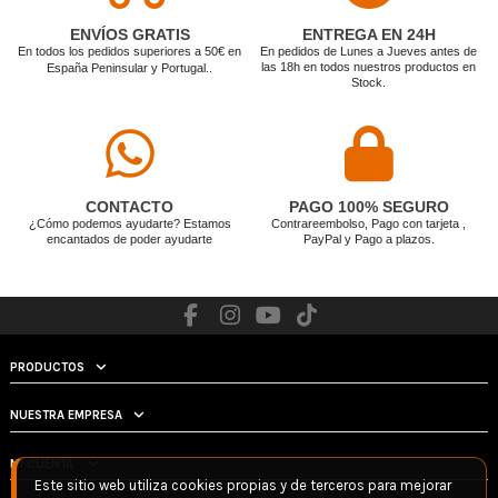
Ardoz
• Cartagena
ENVÍOS GRATIS
ENTREGA EN 24H
En todos los pedidos superiores a 50€ en
En pedidos de Lunes a Jueves antes de
las 18h en todos nuestros productos en
España Peninsular y Portugal.
.
Stock.
CONTACTO
PAGO 100% SEGURO
¿Cómo podemos ayudarte? Estamos
Contrareembolso, Pago con tarjeta ,
encantados de poder ayudarte
PayPal y Pago a plazos.
PRODUCTOS
NUESTRA EMPRESA
MI CUENTA
Este sitio web utiliza cookies propias y de terceros para mejorar