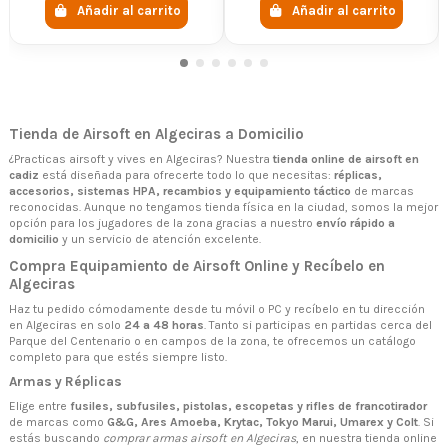
Añadir al carrito
Añadir al carrito
Tienda de Airsoft en Algeciras a Domicilio
¿Practicas airsoft y vives en Algeciras? Nuestra
tienda online de airsoft en
cadiz
está diseñada para ofrecerte todo lo que necesitas:
réplicas,
accesorios, sistemas HPA, recambios y equipamiento táctico
de marcas
reconocidas. Aunque no tengamos tienda física en la ciudad, somos la mejor
opción para los jugadores de la zona gracias a nuestro
envío rápido a
domicilio
y un servicio de atención excelente.
Compra Equipamiento de Airsoft Online y Recíbelo en
Algeciras
Haz tu pedido cómodamente desde tu móvil o PC y recíbelo en tu dirección
en Algeciras en solo
24 a 48 horas
. Tanto si participas en partidas cerca del
Parque del Centenario o en campos de la zona, te ofrecemos un catálogo
completo para que estés siempre listo.
Armas y Réplicas
Elige entre
fusiles, subfusiles, pistolas, escopetas y rifles de francotirador
de marcas como
G&G, Ares Amoeba, Krytac, Tokyo Marui, Umarex y Colt
. Si
estás buscando
comprar armas airsoft en Algeciras
, en nuestra tienda online