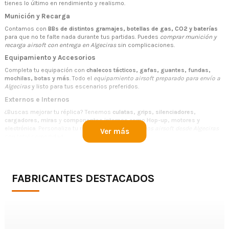
tienes lo último en rendimiento y realismo.
Munición y Recarga
Contamos con
BBs de distintos gramajes, botellas de gas, CO2 y baterías
para que no te falte nada durante tus partidas. Puedes
comprar munición y
recarga airsoft con entrega en Algeciras
sin complicaciones.
Equipamiento y Accesorios
Completa tu equipación con
chalecos tácticos, gafas, guantes, fundas,
mochilas, botas y más
. Todo el
equipamiento airsoft preparado para envío a
Algeciras
y listo para tus escenarios preferidos.
Externos e Internos
¿Buscas mejorar tu réplica? Tenemos
culatas, grips, silenciadores,
cargadores, miras
y
componentes internos como Hop-up, motores y
electrónica
. Personaliza tu réplica y pide tus
internos airsoft desde Algeciras
Ver más
con total comodidad.
HPA
Explora nuestro catálogo de
productos HPA
: reguladores, botellas, líneas de
aire y conectores de calidad para una experiencia de juego más precisa y
FABRICANTES DESTACADOS
estable. Si estás interesado en
HPA airsoft en Algeciras
, aquí lo tienes todo.
¿Por Qué Elegir Nuestra Tienda de Airsoft en Algeciras?
Envío rápido:
Recibe tu pedido en 24-48h en Algeciras y alrededores.
Marcas top:
Solo productos de fabricantes reconocidos.
Asesoramiento personalizado:
Te ayudamos a elegir lo mejor para ti.