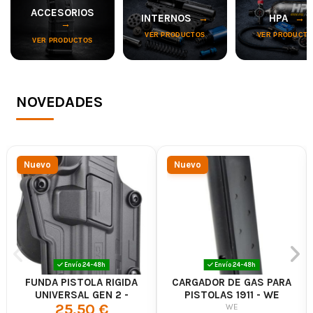
ACCESORIOS
INTERNOS
HPA
VER PRODUCTOS
VER PRODUCTO
VER PRODUCTOS
NOVEDADES
Nuevo
Nuevo
Envío 24-48h
Envío 24-48h
FUNDA PISTOLA RIGIDA
CARGADOR DE GAS PARA
UNIVERSAL GEN 2 -
PISTOLAS 1911 - WE
25,50 €
CYTAC
WE