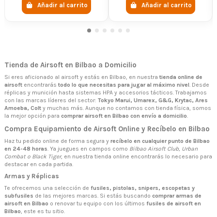
Añadir al carrito
Añadir al carrito
Tienda de Airsoft en Bilbao a Domicilio
Si eres aficionado al airsoft y estás en Bilbao, en nuestra
tienda online de
airsoft
encontrarás
todo lo que necesitas para jugar al máximo nivel
. Desde
réplicas y munición hasta sistemas HPA y accesorios tácticos. Trabajamos
con las marcas líderes del sector:
Tokyo Marui, Umarex, G&G, Krytac, Ares
Amoeba, Colt
y muchas más. Aunque no contamos con tienda física, somos
la mejor opción para
comprar airsoft en Bilbao con envío a domicilio
.
Compra Equipamiento de Airsoft Online y Recíbelo en Bilbao
Haz tu pedido online de forma segura y
recíbelo en cualquier punto de Bilbao
en 24-48 horas
. Ya juegues en campos como
Bilbao Airsoft Club, Urban
Combat o Black Tiger
, en nuestra tienda online encontrarás lo necesario para
destacar en cada partida.
Armas y Réplicas
Te ofrecemos una selección de
fusiles, pistolas, snipers, escopetas y
subfusiles
de las mejores marcas. Si estás buscando
comprar armas de
airsoft en Bilbao
o renovar tu equipo con los últimos
fusiles de airsoft en
Bilbao
, este es tu sitio.