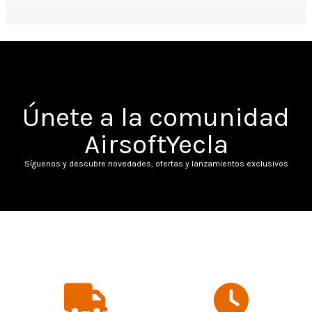
✅
Pago seguro
con múltiples métodos disponibles.
Te ofrecemos una experiencia cómoda, segura y 100% online para que
disfrutes del airsoft sin complicaciones.
Haz tu Pedido Ahora y Recíbelo en Bilbao
Visita nuestra tienda online, explora el catálogo completo y haz tu pedido.
Compra ahora y recíbelo en Bilbao
en cuestión de horas. ¡Equípate como un
profesional y prepárate para dominar el campo!
Únete a la comunidad
¿En qué otras
AirsoftYecla
ubicaciones ofrecéis
Síguenos y descubre novedades, ofertas y lanzamientos exclusivos
envío de productos de
Airsoft?
Otras ubicaciones cercanas
• Barakaldo
Otras ubicaciones de España