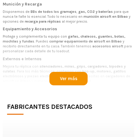
Munición y Recarga
Disponemos de
BBs de todos los gramajes
,
gas, CO2 y baterías
para que
nunca te falte lo esencial. Todo lo necesario en
munición airsoft en Bilbao
y
opciones de
recarga para réplicas
al mejor precio.
Equipamiento y Accesorios
Protege y complementa tu equipo con
gafas, chalecos, guantes, botas,
mochilas y fundas
. Puedes
comprar equipamiento de airsoft en Bilbao
y
recibirlo directamente en tu casa. También tenemos
accesorios airsoft
para
personalizar cada detalle de tu loadout.
Externos e Internos
Mejora tu réplica con
silenciadores, miras, grips, cargadores, bipodes y
culatas
. Para los más técnicos, contamos con
hop-up, motores, gatillos
electrónicos y piezas electrónicas
. Todo lo que necesitas en
cargadores de
Ver más
airsoft en Bilbao
y
componentes internos de calidad
.
HPA
¿Buscas el máximo rendimiento? Echa un vistazo a nuestros sistemas
HPA:
botellas, reguladores, líneas de aire y conectores
. Perfectos para quienes
FABRICANTES DESTACADOS
quieren montar su sistema
HPA de airsoft en Bilbao
o mejorar sus réplicas
con
internos profesionales
.
¿Por Qué Elegir Nuestra Tienda de Airsoft en Bilbao?
✅ Envío rápido en
24-48 horas
en Bilbao y alrededores.
✅
Amplio catálogo
con stock de las mejores marcas.
✅
Atención personalizada
para ayudarte en tu compra.