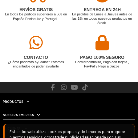
• Almería
• Cádiz
• Córdoba
• Huelva
ENVÍOS GRATIS
ENTREGA EN 24H
• Granada
• Jaén
• Sevilla
• Málaga
En todos los pedidos superiores a 50€ en
En pedidos de Lunes a Jueves antes de
las 18h en todos nuestros productos en
España Peninsular y Portugal.
.
• Huesca
• Zaragoza
• Gijón
• Oviedo
Stock.
• Barcelona
• Girona
• Lleida
• Tarragona
• Sabadell
• Albacete
• Cuenca
• Guadalajara
• Toledo
• Ávila
• Burgos
• León
• Palencia
• Segovia
• Salamanca
• Valladolid
CONTACTO
PAGO 100% SEGURO
• Zamora
• Madrid
• Alicante
• Valencia
¿Cómo podemos ayudarte? Estamos
Contrareembolso, Pago con tarjeta ,
encantados de poder ayudarte
PayPal y Pago a plazos.
• Badajoz
• Cáceres
• Mérida
• Lugo
• Pontevedra
• Vigo
• Santiago de
• Las Palmas de
Compostela
Gran Canaria
• Santa Cruz de
• Palma de
Tenerife
Mallorca
• Pamplona
• San Sebastián
• Vitoria-Gasteiz
• Murcia
• Ceuta
• Melilla
PRODUCTOS
NUESTRA EMPRESA
MI CUENTA
Este sitio web utiliza cookies propias y de terceros para mejorar
nuestros servicios y mostrarle publicidad relacionada con sus