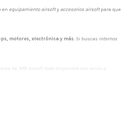
o en
equipamiento airsoft
y
accesorios airsoft
para que
ps, motores, electrónica y más
. Si buscas
internos
stema de
HPA airsoft
, todo disponible con envío a