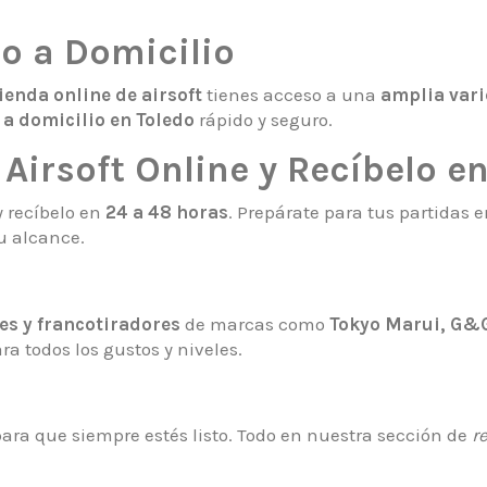
do a Domicilio
ienda online de airsoft
tienes acceso a una
amplia vari
 a domicilio en Toledo
rápido y seguro.
irsoft Online y Recíbelo en
y recíbelo en
24 a 48 horas
. Prepárate para tus partida
u alcance.
les y francotiradores
de marcas como
Tokyo Marui, G&G
a todos los gustos y niveles.
ara que siempre estés listo. Todo en nuestra sección de
r