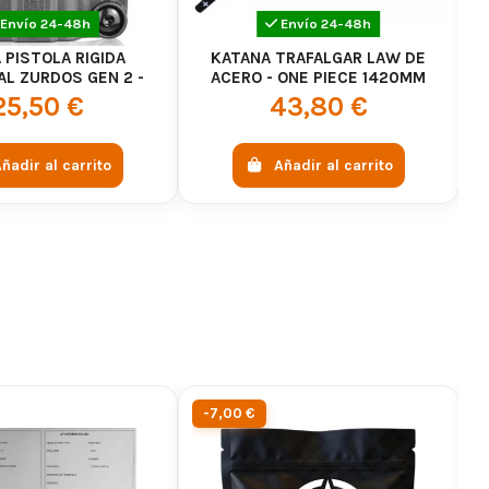
Envío 24-48h
Envío 24-48h
 PISTOLA RIGIDA
KATANA TRAFALGAR LAW DE
K
AL ZURDOS GEN 2 -
ACERO - ONE PIECE 1420MM
CYTAC
25,50 €
43,80 €
ñadir al carrito
Añadir al carrito
-7,00 €