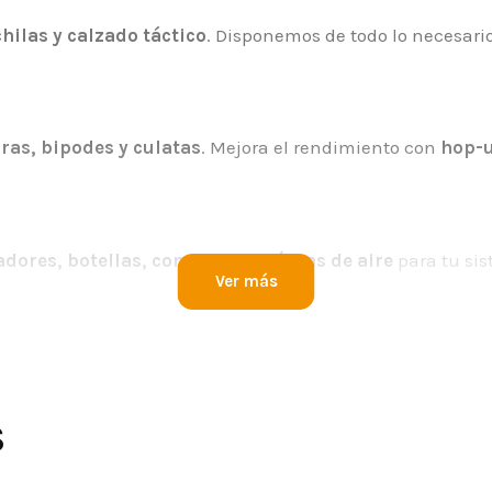
hilas y calzado táctico
. Disponemos de todo lo necesari
iras, bipodes y culatas
. Mejora el rendimiento con
hop-u
dores, botellas, conectores y líneas de aire
para tu si
Ver más
ienda de Airsoft en Toledo?
edores.
arcas del mercado.
S
s y después de tu compra.
 del cliente.
íbelo en Toledo