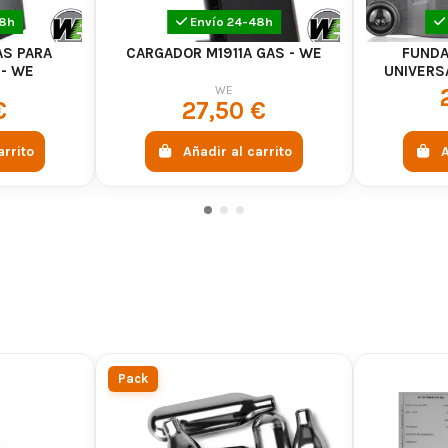
48h
Envío 24-48h
AS PARA
CARGADOR M1911A GAS - WE
FUNDA
 - WE
UNIVERS
WE
€
27,50 €
arrito
Añadir al carrito
A
Pack