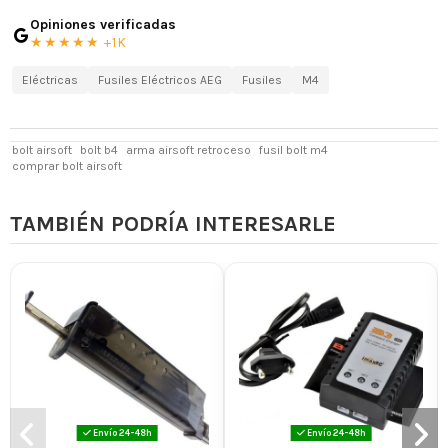
Opiniones verificadas
★★★★★ +1K
Eléctricas
Fusiles Eléctricos AEG
Fusiles
M4
bolt airsoft
bolt b4
arma airsoft retroceso
fusil bolt m4
comprar bolt airsoft
TAMBIÉN PODRÍA INTERESARLE
Envío 24-48h
Envío 24-48h