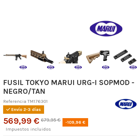
FUSIL TOKYO MARUI URG-I SOPMOD -
NEGRO/TAN
Referencia
TM176301
Envío 2-3 días
569,99 €
679,95 €
-109,96 €
Impuestos incluidos