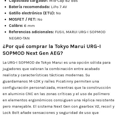
Capacidad cargador:
Mid-Cap 82 BBs
Batería recomendada:
LiPo 7.4V
Gatillo electrónico (ETU):
No
MOSFET / FET:
No
Calibre:
6 mm
Referencias adicionales:
FUSIL MARUI URG-I SOPMOD
NEGRO-TAN
¿Por qué comprar la Tokyo Marui URG-I
SOPMOD Next Gen AEG?
La URG-I SOPMOD de Tokyo Marui es una opción sólida para
jugadores que valoran la combinación entre acabado
realista y características tácticas modernas. Su
guardamanos M-LOK y raíles Picatinny permiten una
configuración personalizada, mientras que la construcción
en aluminio CNC en las zonas críticas y el uso de polímero
en elementos ergonómicos consiguen una réplica resistente
pero manejable. El sistema Next Gen con gearbox V2, recoil y
Lock Bolt añade sensaciones y seguridad de uso que