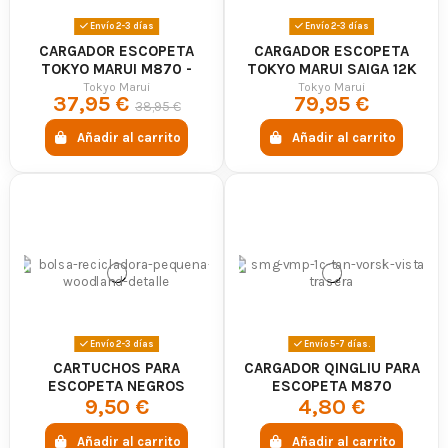
Envío 2-3 días
Envío 2-3 días
CARGADOR ESCOPETA
CARGADOR ESCOPETA
TOKYO MARUI M870 -
TOKYO MARUI SAIGA 12K
NEGRO
LARGO GBB NEGRO
Tokyo Marui
Tokyo Marui
37,95 €
79,95 €
38,95 €
Añadir al carrito
Añadir al carrito
Envío 2-3 días
Envío 5-7 días.
CARTUCHOS PARA
CARGADOR QINGLIU PARA
ESCOPETA NEGROS
ESCOPETA M870
9,50 €
4,80 €
Añadir al carrito
Añadir al carrito