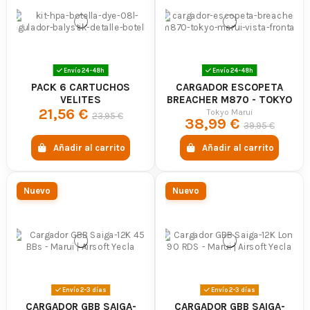
Envío 24-48h
Envío 24-48h
PACK 6 CARTUCHOS
CARGADOR ESCOPETA
VELITES
BREACHER M870 - TOKYO
21,56 €
MARUI
Tokyo Marui
23,95 €
38,99 €
39,95 €
Añadir al carrito
Añadir al carrito
Nuevo
Nuevo
Envío 2-3 días
Envío 2-3 días
CARGADOR GBB SAIGA-
CARGADOR GBB SAIGA-