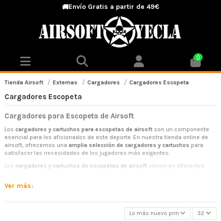
Envío Gratis a partir de 49€
🚚
0
Tienda Airsoft
Externas
Cargadores
Cargadores Escopeta
Cargadores Escopeta
Cargadores para Escopeta de Airsoft
Los
cargadores y cartuchos para escopetas de airsoft
son un componente
esencial para los aficionados de este deporte. En nuestra tienda online de
airsoft, ofrecemos una
amplia selección de cargadores y cartuchos
para
satisfacer las necesidades de los jugadores más exigentes.
Los
cargadores y cartuchos de escopetas de airsoft
vienen en diferentes
tamaños y capacidades, lo que permite a los jugadores elegir la opción que
mejor se adapte a sus necesidades. Estos cargadores y cartuchos pueden
Ver más
ser compatibles con diferentes modelos de escopetas, por lo que es
importante verificar la compatibilidad antes de realizar la compra.
Además, los
cargadores y cartuchos para escopetas de airsoft
pueden estar
Lo más nuevo primero
32
construidos con diferentes materiales, como plástico o metal, lo que afecta