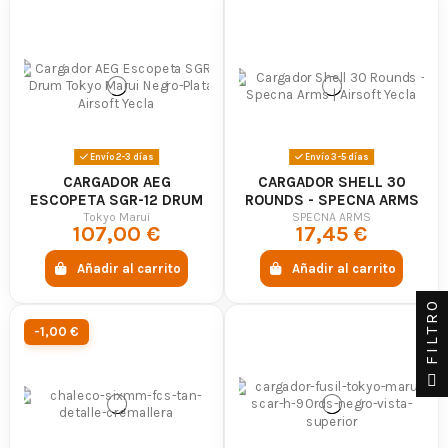
Envío 2-3 días
Envío 3-5 días
CARGADOR AEG
CARGADOR SHELL 30
ESCOPETA SGR-12 DRUM
ROUNDS - SPECNA ARMS
TOKYO MARUI NEGRO-
Tokyo Marui
SPECNA ARMS
107,00 €
17,45 €
PLATA
Añadir al carrito
Añadir al carrito
FILTRO
-1,00 €