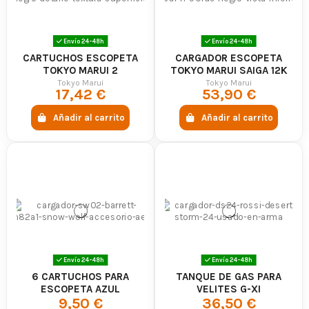
Envío 24-48h
Envío 24-48h
CARTUCHOS ESCOPETA
CARGADOR ESCOPETA
TOKYO MARUI 2
TOKYO MARUI SAIGA 12K
UNIDADES - BLANCO
GBB NEGRO
Tokyo Marui
Tokyo Marui
17,42 €
53,90 €
Añadir al carrito
Añadir al carrito
Envío 24-48h
Envío 24-48h
6 CARTUCHOS PARA
TANQUE DE GAS PARA
ESCOPETA AZUL
VELITES G-XI
9,50 €
36,50 €