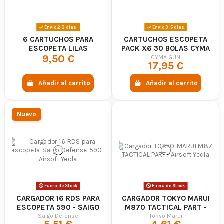
Envío 2-3 días.
Envío 3-5 días
6 CARTUCHOS PARA
CARTUCHOS ESCOPETA
ESCOPETA LILAS
PACK X6 30 BOLAS CYMA
9,50 €
CYMA GUN
17,95 €
Añadir al carrito
Añadir al carrito
Nuevo
Fuera de Stock
Fuera de Stock
CARGADOR 16 RDS PARA
CARGADOR TOKYO MARUI
ESCOPETA 590 - SAIGO
M870 TACTICAL PART -
DEFENSE
TOKYO MARUI
Saigo Defense
Tokyo Marui