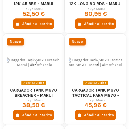
12K 45 BBS - MARUI
12K LONG 90 RDS - MARUI
Tokyo Marui
Tokyo Marui
52,50 €
80,95 €
Añadir al carrito
Añadir al carrito
Nuevo
Nuevo
Envío 2-3 días
Envío 2-3 días
CARGADOR TANK M870
CARGADOR TANK M870
BREACHER - MARUI
TACTICAL PARA M870 -
MARUI
Tokyo Marui
Tokyo Marui
38,50 €
45,96 €
Añadir al carrito
Añadir al carrito