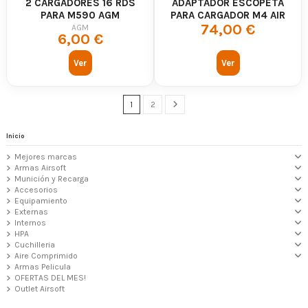
2 CARGADORES 16 RDS
ADAPTADOR ESCOPETA
PARA M590 AGM
PARA CARGADOR M4 AIR
74,00 €
SYSTEM+
AGM
6,00 €
Ver
Ver
1
2
Inicio
Mejores marcas
Armas Airsoft
Munición y Recarga
Accesorios
Equipamiento
Externas
Internos
HPA
Cuchilleria
Aire Comprimido
Armas Pelicula
OFERTAS DEL MES!
Outlet Airsoft