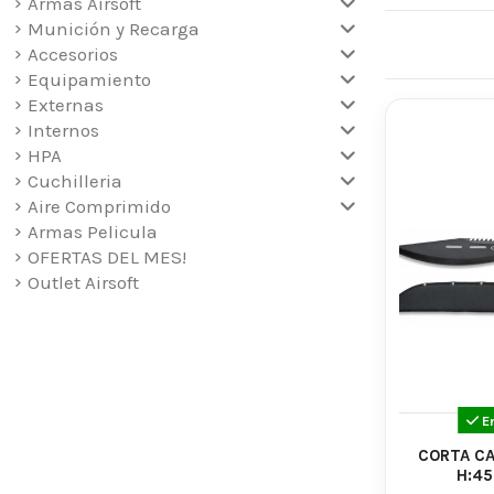
Caract
Armas Airsoft
Munición y Recarga
Diseño Resi
Accesorios
durabilidad 
Equipamiento
Externas
Hoja Filosa 
Internos
gama de apli
HPA
Empuñadur
Cuchilleria
eficaz y sin
Aire Comprimido
Armas Pelicula
Usos Variad
OFERTAS DEL MES!
tareas agríco
Outlet Airsoft
Descubre la 
campo, estos
colección ah
con determin
E
CORTA C
H:45