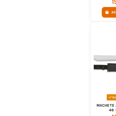
1
Añ
En
MACHETE 
46 