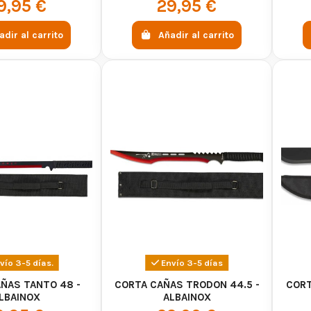
9,95 €
29,95 €
adir al carrito
Añadir al carrito
vío 3-5 días.
Envío 3-5 días
ÑAS TANTO 48 -
CORTA CAÑAS TRODON 44.5 -
CORT
LBAINOX
ALBAINOX