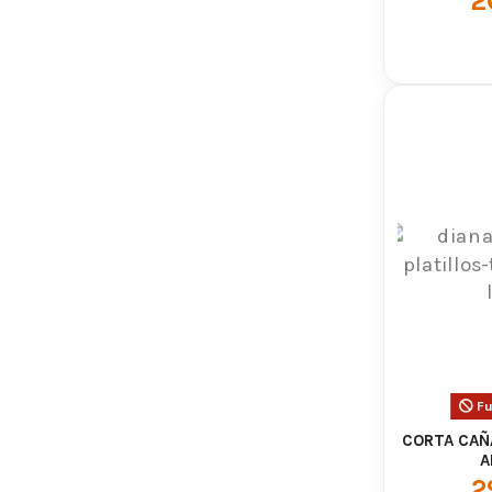
2
Fu
CORTA CAÑA
A
2