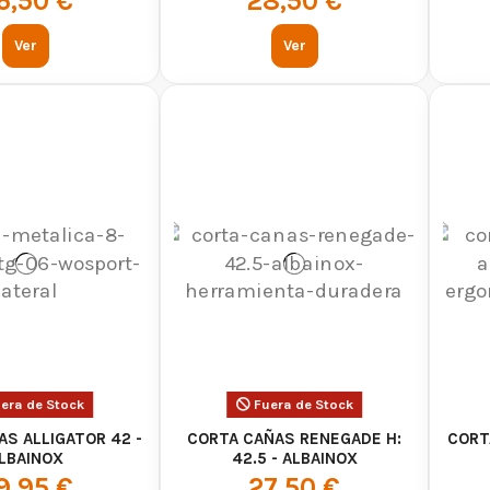
6,50 €
28,50 €
Ver
Ver
era de Stock
Fuera de Stock
S ALLIGATOR 42 -
CORTA CAÑAS RENEGADE H:
CORT
LBAINOX
42.5 - ALBAINOX
9,95 €
27,50 €