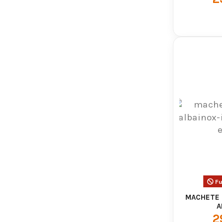
Fu
MACHETE 
A
2