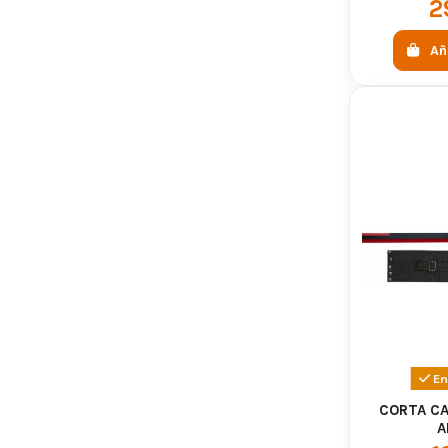
2
Añ
En
CORTA CA
A