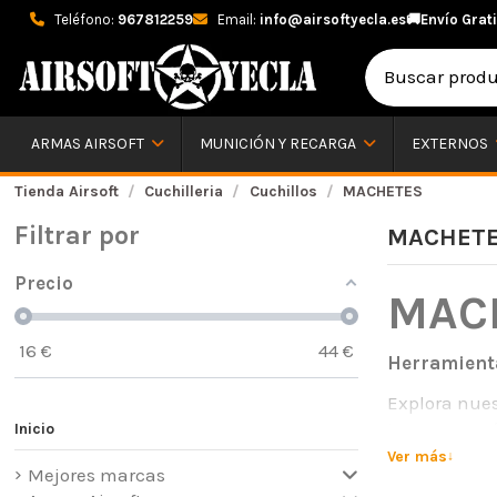
Teléfono:
967812259
Email:
info@airsoftyecla.es
🚚
Envío Grati
ARMAS AIRSOFT
MUNICIÓN Y RECARGA
EXTERNOS
Tienda Airsoft
Cuchilleria
Cuchillos
MACHETES
Filtrar por
MACHET
Precio
MAC
16
€
44
€
Herramienta
Explora nues
tareas con e
Inicio
aventuras al
Ver más
Mejores marcas