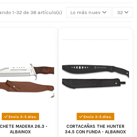
ando 1-32 de 38 artículo(s)
Lo más nuevo primero
32
eriales resistentes de alta calidad que garantizan su
proporcionar cortes precisos y eficientes en una amplia
ión de leña.
a un agarre cómodo y seguro, permitiendo un manejo
as para tareas como cortar maleza, abrir caminos,
a seas un amante de la naturaleza o un profesional del
 a las demandas de cualquier desafío. Explora nuestra
es y te brinde la confianza para enfrentar cada tarea
Envío 3-5 días.
Envío 3-5 días.
CHETE MADERA 26.3 -
CORTACAÑAS THE HUNTER
ALBAINOX
34.5 CON FUNDA - ALBAINOX