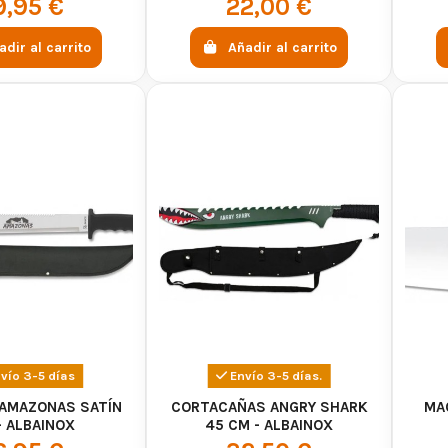
9,95 €
22,00 €
adir al carrito
Añadir al carrito
vío 3-5 días
Envío 3-5 días.
AMAZONAS SATÍN
CORTACAÑAS ANGRY SHARK
MAC
- ALBAINOX
45 CM - ALBAINOX