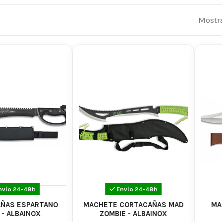
erísticas Destacadas:
Mostr
stente y Duradero:
Cada machete está construido con mat
y confiabilidad incluso en las condiciones más exigentes.
y Versátil:
Las hojas de los machetes están afiladas para 
caciones, desde la limpieza del terreno hasta la preparac
a Ergonómica:
La ergonomía de la empuñadura garantiz
 fatiga durante períodos prolongados de uso.
os:
Los machetes son herramientas polifacéticas, adecuad
las, supervivencia, expediciones al aire libre y más.
potencia y versatilidad que ofrecen nuestros machetes. Y
 machetes son herramientas esenciales que hacen frente
ora y encuentra el machete que se adapte a tus necesidad
ación y eficiencia.
nvío 24-48h
Envío 24-48h
AÑAS ESPARTANO
MACHETE CORTACAÑAS MAD
MA
 - ALBAINOX
ZOMBIE - ALBAINOX